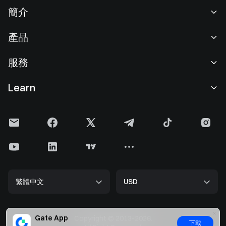
簡介
關於我們
產品
職業機會
C2C
服務
新聞中心
閃兑與大宗交易
VIP 權益
F1 紅牛車隊官方贊助商
Learn
現貨交易
機構服務
用戶協議
學院
槓桿交易
建議反饋
風險警示
Gate 快訊
理財中心
公告列表
隱私政策
Gate Blog
ETF
費率標準
Cookie 政策
加密貨幣百科
合約
幫助中心
媒體工具包
Gate 研究院
CFD 合約
繁體中文
USD
上幣申請
儲備金
比特幣減半
股票
智能合約安全
牌照
以太坊 (ETH) 升級
Alpha
開發者中心（API）
安全方案
Gate App
Copyright © 2013-2026.
下載
大數据