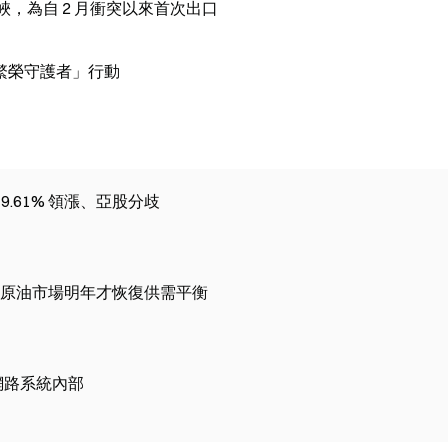
茲海峽，為自 2 月衝突以來首次出口
繁榮守護者」行動
 +9.61% 領漲、亞股分歧
警原油市場明年才恢復供需平衡
層網路系統內部