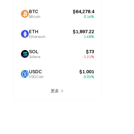
BTC
$64,278.4
Bitcoin
0.14%
ETH
$1,897.22
Ethereum
1.49%
SOL
$73
Solana
-1.21%
USDC
$1.001
USDCoin
0.02%
更多