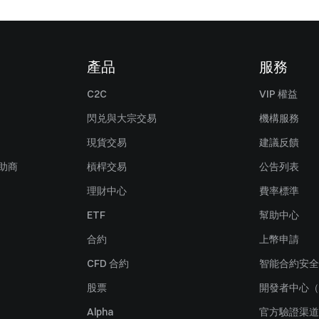
產品
服務
C2C
VIP 權益
閃兑與大宗交易
機構服務
現貨交易
建議反饋
贊助商
槓桿交易
公告列表
理財中心
費率標準
ETF
幫助中心
合約
上幣申請
CFD 合約
智能合約安全
股票
開發者中心（
Alpha
官方驗證渠道