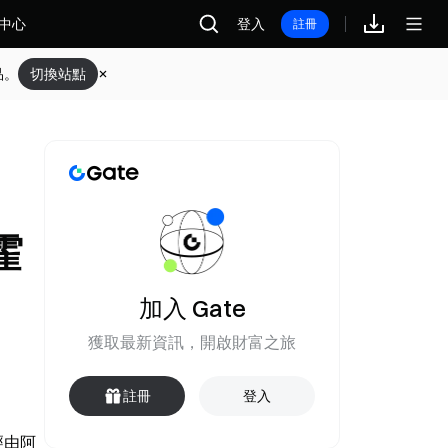
中心
登入
註冊
品。
切換站點
霍
加入 Gate
獲取最新資訊，開啟財富之旅
註冊
登入
正經由阿