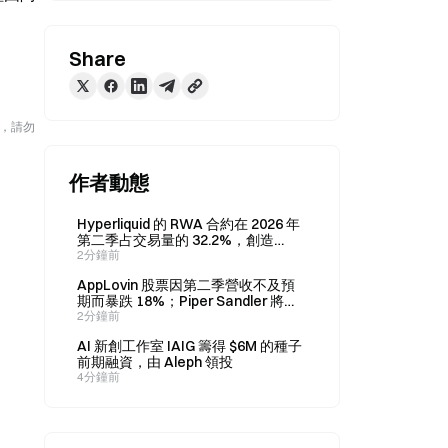
Share
險，請勿
作者動態
Hyperliquid 的 RWA 合約在 2026 年
第二季占交易量的 32.2%，創造
2,130 億美元交易額。
2分鐘前
AppLovin 股票因第二季營收不及預
期而暴跌 18%；Piper Sandler 將目
標價下調至 385 美元
2分鐘前
AI 新創工作室 IAIG 籌得 $6M 的種子
前期融資，由 Aleph 領投
4分鐘前