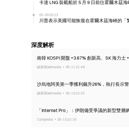
卡達 LNG 裝載船於 5 月 9 日前往霍爾木
05-09 00:23
川普表示美國可能恢復在霍爾木茲海峽的「
深度解析
南韓 KOSPI 開盤 +3.67% 創新高、SK 海力士
鏈新聞abmedia
05-11 01:49
沙烏地阿美第一季獲利飆升26%，執行長示
鏈新聞abmedia
05-10 22:33
「Internet Pro」：伊朗備受爭議的新型雙
Coinpedia
05-10 22:16