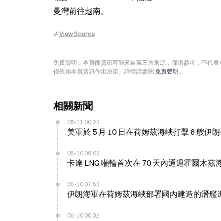
曼灣前往越南。
View Source
免責聲明：本頁面資訊可能來自第三方來源，僅供參考，不代表 
僅依賴本頁資訊作出決策。詳情請參閱
免責聲明
。
相關新聞
05-11 00:23
美軍於 5 月 10 日在荷姆茲海峽打擊 6 艘伊
05-10 09:03
卡達 LNG 噸輪首次在 70 天內通過霍爾木茲
05-10 07:55
伊朗海軍在荷姆茲海峽部署國內建造的潛艦
05-10 00:32