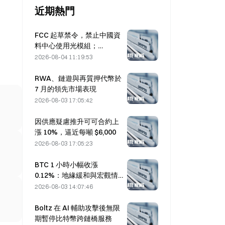
近期熱門
FCC 起草禁令，禁止中國資
料中心使用光模組；
Xinyuan 的 27% 市占率可能
2026-08-04 11:19:53
受影響
RWA、鏈遊與再質押代幣於
7 月的領先市場表現
2026-08-03 17:05:42
因供應疑慮推升可可合約上
漲 10%，逼近每噸 $6,000
2026-08-03 17:05:23
BTC 1 小時小幅收漲
0.12%：地緣緩和與宏觀情
緒共振推動短線反彈
2026-08-03 14:07:46
Boltz 在 AI 輔助攻擊後無限
期暫停比特幣跨鏈橋服務