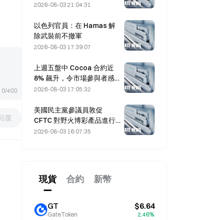
2026-08-03 21:04:31
以色列官員：在 Hamas 解
除武裝前不撤軍
2026-08-03 17:39:07
上週五盤中 Cocoa 合約近
8% 飆升，令市場參與者感
到意外
2026-08-03 17:05:32
0/400
美國民主黨參議員敦促
回覆
CFTC 對野火博彩產品進行
限制，理由是創紀錄的火災
2026-08-03 16:07:35
季節
現貨
合約
新幣
GT
$6.64
GateToken
2.46%