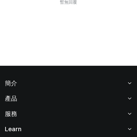
暫無回覆
簡介
關於我們
產品
職業機會
C2C
服務
新聞中心
閃兑與大宗交易
VIP 權益
F1 紅牛車隊官方贊助商
Learn
現貨交易
機構服務
用戶協議