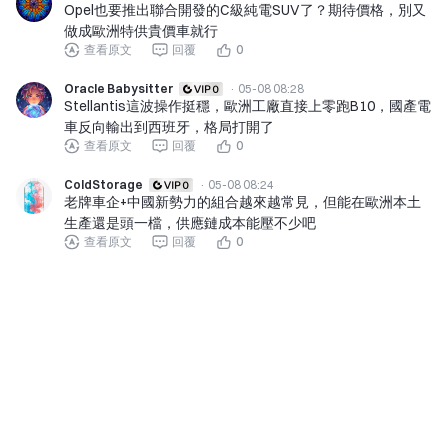
Opel也要推出聯合開發的C級純電SUV了？期待價格，別又
做成歐洲特供貴價車就行
查看原文
回覆
0
Oracle Babysitter
·
05-08 08:28
Stellantis這波操作挺穩，歐洲工廠直接上零跑B10，國產電
車反向輸出到西班牙，格局打開了
查看原文
回覆
0
ColdStorage
·
05-08 08:24
老牌車企+中國新勢力的組合越來越常見，但能在歐洲本土
生產還是頭一檔，供應鏈成本能壓不少吧
查看原文
回覆
0