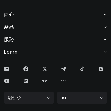
簡介
關於我們
產品
職業機會
C2C
服務
新聞中心
閃兑與大宗交易
VIP 權益
F1 紅牛車隊官方贊助商
Learn
現貨交易
機構服務
用戶協議
學院
槓桿交易
建議反饋
風險警示
Gate 快訊
理財中心
公告列表
隱私政策
Gate Blog
ETF
費率標準
Cookie 政策
加密貨幣百科
合約
幫助中心
媒體工具包
Gate 研究院
CFD 合約
繁體中文
USD
上幣申請
儲備金
比特幣減半
股票
智能合約安全
牌照
以太坊 (ETH) 升級