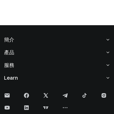
簡介
關於我們
產品
職業機會
C2C
服務
新聞中心
閃兑與大宗交易
VIP 權益
F1 紅牛車隊官方贊助商
Learn
現貨交易
機構服務
用戶協議
學院
槓桿交易
建議反饋
風險警示
Gate 快訊
理財中心
公告列表
隱私政策
Gate Blog
ETF
費率標準
Cookie 政策
加密貨幣百科
合約