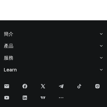
簡介
關於我們
產品
職業機會
C2C
服務
新聞中心
閃兑與大宗交易
VIP 權益
F1 紅牛車隊官方贊助商
Learn
現貨交易
機構服務
用戶協議
學院
槓桿交易
建議反饋
風險警示
Gate 快訊
理財中心
公告列表
隱私政策
Gate Blog
ETF
費率標準
Cookie 政策
加密貨幣百科
合約
幫助中心