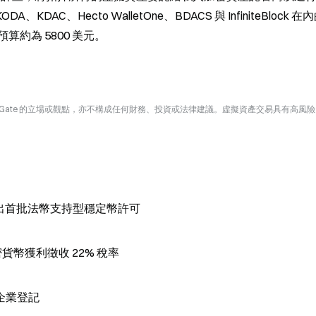
AC、Hecto WalletOne、BDACS 與 InfiniteBlock 在
約為 5800 美元。
Gate 的立場或觀點，亦不構成任何財務、投資或法律建議。虛擬資產交易具有高風
發出首批法幣支持型穩定幣許可
密貨幣獲利徵收 22% 稅率
企業登記