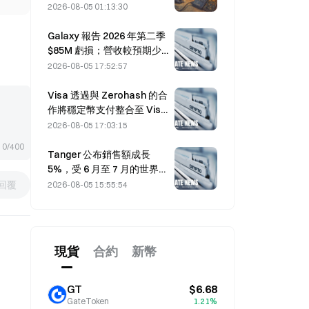
波攻擊損失 1.14 億美元
2026-08-05 01:13:30
Galaxy 報告 2026 年第二季
$85M 虧損；營收較預期少 3
億美元，股價下跌 7.23%。
2026-08-05 17:52:57
Visa 透過與 Zerohash 的合
作將穩定幣支付整合至 Visa
Direct
2026-08-05 17:03:15
0/400
Tanger 公布銷售額成長
5%，受 6 月至 7 月的世界盃
旅遊帶動
回覆
2026-08-05 15:55:54
現貨
合約
新幣
GT
$6.68
GateToken
1.21%