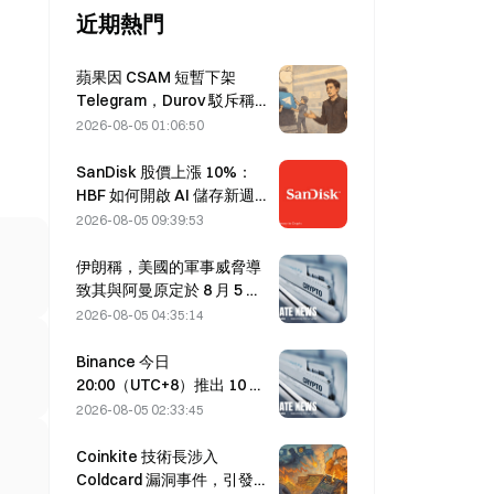
近期熱門
蘋果因 CSAM 短暫下架
Telegram，Durov 駁斥稱受
「安全攻擊」
2026-08-05 01:06:50
SanDisk 股價上漲 10%：
HBF 如何開啟 AI 儲存新週
期，財報能否驗證成長邏
2026-08-05 09:39:53
輯？
伊朗稱，美國的軍事威脅導
致其與阿曼原定於 8 月 5 日
達成的荷莫茲海峽協議延
2026-08-05 04:35:14
後。
Binance 今日
20:00（UTC+8）推出 10 個
bStocks 交易對，掛單手續
2026-08-05 02:33:45
費為零。
Coinkite 技術長涉入
Coldcard 漏洞事件，引發四