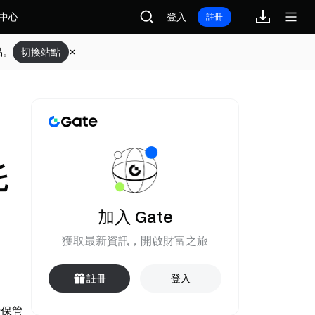
中心
登入
註冊
品。
切換站點
託
加入 Gate
獲取最新資訊，開啟財富之旅
註冊
登入
行保管