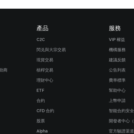
產品
服務
C2C
VIP 權益
閃兑與大宗交易
機構服務
現貨交易
建議反饋
贊助商
槓桿交易
公告列表
理財中心
費率標準
ETF
幫助中心
合約
上幣申請
CFD 合約
智能合約安全
股票
開發者中心（
Alpha
官方驗證渠道