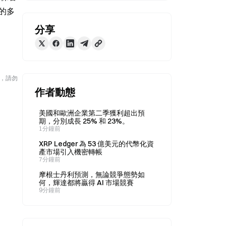
內的多
分享
險，請勿
作者動態
美國和歐洲企業第二季獲利超出預
期，分別成長 25% 和 23%。
1分鐘前
XRP Ledger 為 53 億美元的代幣化資
產市場引入機密轉帳
7分鐘前
摩根士丹利預測，無論競爭態勢如
何，輝達都將贏得 AI 市場競賽
9分鐘前