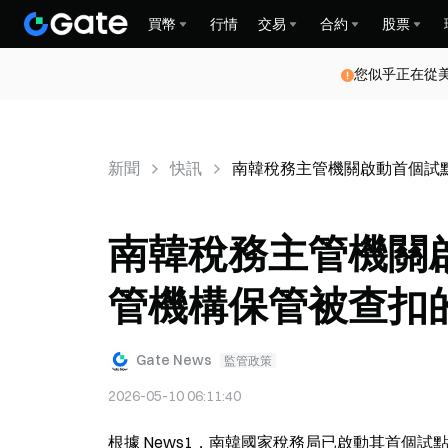
買幣
行情
交易
合約
股票
您似乎正在從
新聞
快訊
南韓稅務主管機關啟動首個試
南韓稅務主管機關
管機構保管被查扣
Gate News
監管政策
2026-05-10 06:11:40
根據 News1，南韓國家稅務局已啟動其首個