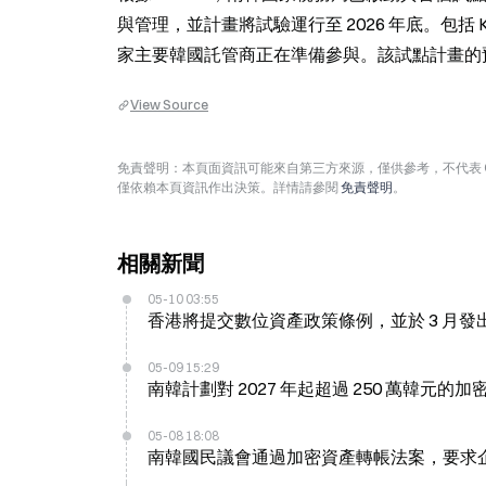
與管理，並計畫將試驗運行至 2026 年底。包括 KODA、KD
家主要韓國託管商正在準備參與。該試點計畫的預算
View Source
免責聲明：本頁面資訊可能來自第三方來源，僅供參考，不代表 
僅依賴本頁資訊作出決策。詳情請參閱
免責聲明
。
相關新聞
05-10 03:55
香港將提交數位資產政策條例，並於 3 月
05-09 15:29
南韓計劃對 2027 年起超過 250 萬韓元的加
05-08 18:08
南韓國民議會通過加密資產轉帳法案，要求