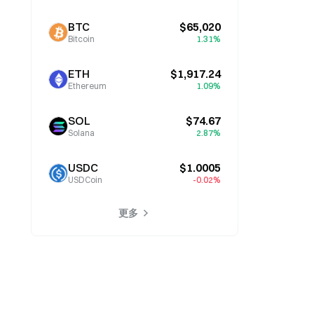
BTC
$65,020
Bitcoin
1.31%
ETH
$1,917.24
Ethereum
1.09%
SOL
$74.67
Solana
2.87%
USDC
$1.0005
USDCoin
-0.02%
更多