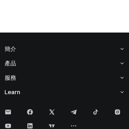
簡介
關於我們
產品
職業機會
C2C
服務
新聞中心
閃兑與大宗交易
VIP 權益
F1 紅牛車隊官方贊助商
Learn
現貨交易
機構服務
用戶協議
學院
槓桿交易
建議反饋
風險警示
Gate 快訊
理財中心
公告列表
隱私政策
Gate Blog
ETF
費率標準
Cookie 政策