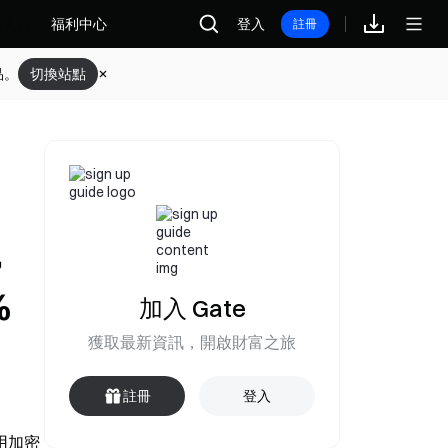
福利中心
登入
註冊
品。
切換站點
，
%
加入 Gate
獲取最新資訊，開啟財富之旅
註冊
登入
使用加密