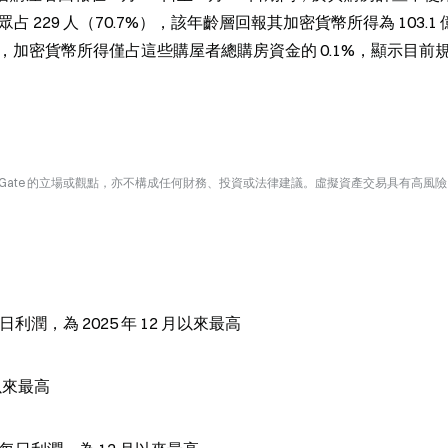
占 229 人（70.7%），該年齡層回報其加密貨幣所得為 103.1
而，加密貨幣所得僅占這些購屋者總購房資金的 0.1%，顯示目前
Gate 的立場或觀點，亦不構成任何財務、投資或法律建議。虛擬資產交易具有高風
 的日利潤，為 2025 年 12 月以來最高
以來最高