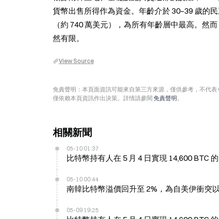
貨幣出售所得作為資金。年齡介於 30–39 歲的民眾
（約 740 萬美元），為所有年齡層中最高。然
然有限。
View Source
免責聲明：本頁面資訊可能來自第三方來源，僅供參考，不代表 
僅依賴本頁資訊作出決策。詳情請參閱
免責聲明
。
相關新聞
05-10 01:37
比特幣持有人在 5 月 4 日實現 14,600 BTC
05-10 00:44
南韓比特幣溢價回升至 2%，為自美伊衝突
05-09 19:25