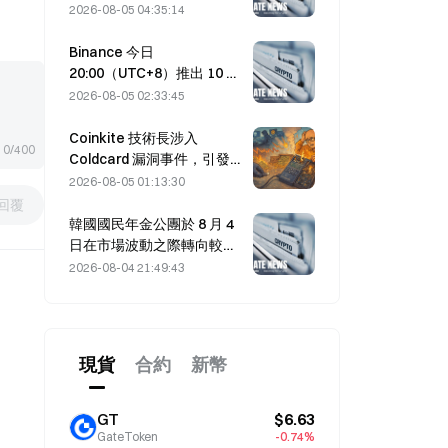
達成的荷莫茲海峽協議延
2026-08-05 04:35:14
後。
Binance 今日
20:00（UTC+8）推出 10 個
bStocks 交易對，掛單手續
2026-08-05 02:33:45
費為零。
Coinkite 技術長涉入
0/400
Coldcard 漏洞事件，引發四
波攻擊損失 1.14 億美元
2026-08-05 01:13:30
回覆
韓國國民年金公團於 8 月 4
日在市場波動之際轉向較穩
健的股票。
2026-08-04 21:49:43
現貨
合約
新幣
GT
$6.63
GateToken
-0.74%