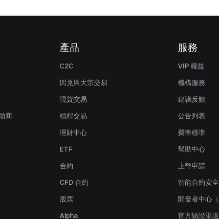
產品
服務
C2C
VIP 權益
閃兑與大宗交易
機構服務
現貨交易
建議反饋
贊助商
槓桿交易
公告列表
理財中心
費率標準
ETF
幫助中心
合約
上幣申請
CFD 合約
智能合約安全
股票
開發者中心（
Alpha
官方驗證渠道