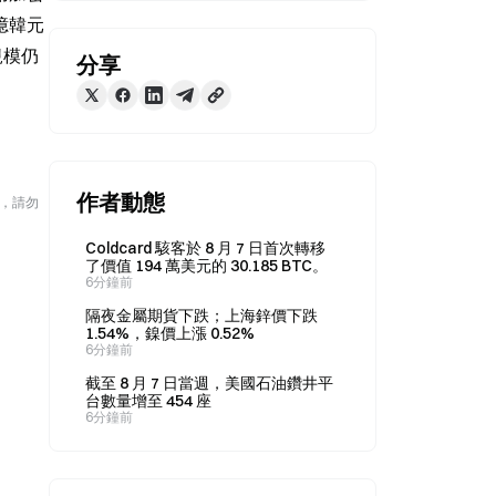
 億韓元
規模仍
分享
作者動態
險，請勿
Coldcard 駭客於 8 月 7 日首次轉移
了價值 194 萬美元的 30.185 BTC。
6分鐘前
隔夜金屬期貨下跌；上海鋅價下跌
1.54%，鎳價上漲 0.52%
6分鐘前
截至 8 月 7 日當週，美國石油鑽井平
台數量增至 454 座
6分鐘前