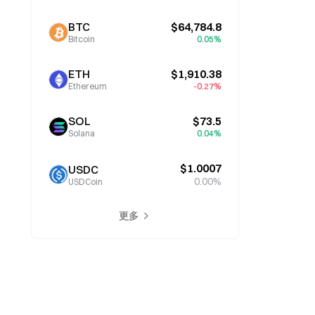
BTC
$64,784.8
Bitcoin
0.05%
ETH
$1,910.38
Ethereum
-0.27%
SOL
$73.5
Solana
0.04%
$1.0007
USDC
0.00%
USDCoin
更多