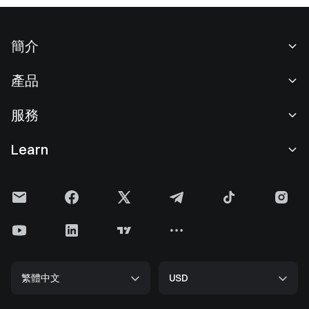
簡介
關於我們
產品
職業機會
C2C
服務
新聞中心
閃兑與大宗交易
VIP 權益
F1 紅牛車隊官方贊助商
Learn
現貨交易
機構服務
用戶協議
學院
槓桿交易
建議反饋
風險警示
Gate 快訊
理財中心
公告列表
隱私政策
Gate Blog
ETF
費率標準
Cookie 政策
加密貨幣百科
合約
幫助中心
媒體工具包
Gate 研究院
CFD 合約
繁體中文
USD
上幣申請
儲備金
比特幣減半
股票
智能合約安全
牌照