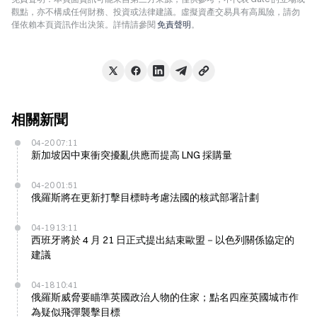
觀點，亦不構成任何財務、投資或法律建議。虛擬資產交易具有高風險，請勿
僅依賴本頁資訊作出決策。詳情請參閱
免責聲明
。
相關新聞
04-20 07:11
新加坡因中東衝突擾亂供應而提高 LNG 採購量
04-20 01:51
俄羅斯將在更新打擊目標時考慮法國的核武部署計劃
04-19 13:11
西班牙將於 4 月 21 日正式提出結束歐盟－以色列關係協定的
建議
04-18 10:41
俄羅斯威脅要瞄準英國政治人物的住家；點名四座英國城市作
為疑似飛彈襲擊目標