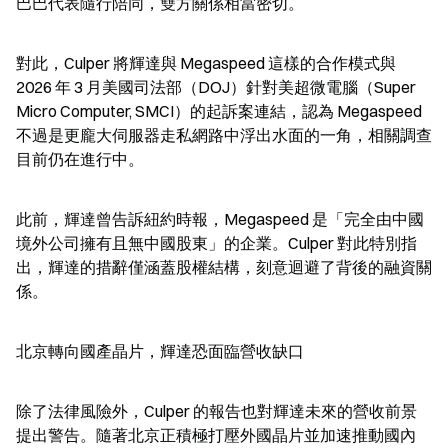
巴巴代表隨行陪同，雙方關係相當密切。
對此，Culper 將輝達與 Megaspeed 這樣的合作模式與 
2026 年 3 月美國司法部（DOJ）針對美超微電腦（Super 
Micro Computer, SMCI）的起訴案連結，認為 Megaspeed 
不過是更龐大伺服器走私網路中浮出水面的一角，相關調查
目前仍在進行中。
此前，輝達曾告訴紐約時報，Megaspeed 是「完全由中國
境外公司擁有且無中國股東」的企業。Culper 對此特別指
出，輝達的措辭僅涵蓋股權結構，刻意迴避了背後的融資關
係。
北京轉向國產晶片，輝達恐面臨營收缺口
除了法律風險外，Culper 的報告也對輝達未來的營收前景
提出警告。隨著北京正積極打壓外國晶片並加速推動國內 