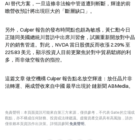
AI 替代方案，一旦這條非法輸中管道遭到斬斷，輝達的前
瞻營收預計將出現巨大的「斷層缺口」。
另外，Culper 報告的發布時間點也頗為敏感，黃仁勳今日
正隨同美國總統川普訪中出席川習會，試圖重新開放對中晶
片的銷售管道。對此，NVDA 當日股價反而收漲 2.29% 至 
225.83 美元，顯示投資人目前更聚焦於對中貿易鬆綁的利
多，而非做空報告的指控。
這篇文章 做空機構 Culper 報告點名放空輝達：放任晶片非
法轉運、兩成營收來自中國 最早出現於 鏈新聞 ABMedia。
免責聲明：本頁面資訊可能來自第三方來源，僅供參考，不代表 Gate 的立場或
觀點，亦不構成任何財務、投資或法律建議。虛擬資產交易具有高風險，請勿
僅依賴本頁資訊作出決策。詳情請參閱
免責聲明
。