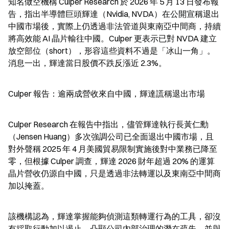
知名做空機構 Culper Research 於 2026 年 5 月 13 日發布報
告，指出半導體巨頭輝達（Nvidia, NVDA）在公開宣稱退出
中國市場後，實際上仍透過非法管道與東南亞中間商，持續
將高效能 AI 晶片輸往中國。Culper 更表示已對 NVDA 建立
放空部位（short），形容這些資料不過是「冰山一角」。
消息一出，輝達當日股價不跌反漲近 2.3%。
Culper 報告：逾兩成營收來自中國，輝達謊稱退出市場
Culper Research 在報告中指出，儘管輝達執行長黃仁勳
（Jensen Huang）多次強調公司已全面退出中國市場，且
對外聲稱 2025 年 4 月美國貿易限制實施後對中業務已降至
零，但根據 Culper 調查，輝達 2026 財年超過 20% 的運算
晶片營收仍源自中國，只是透過非法轉運以及東南亞中間商
加以掩蓋。
該機構認為，輝達掌握能夠偵測這類轉運行為的工具，卻沒
有採取行動加以遏止，凸顯公司內部治理的潛在疏失，並與