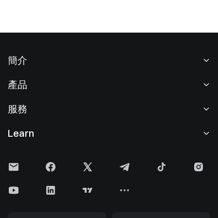
簡介
關於我們
產品
職業機會
C2C
服務
新聞中心
閃兑與大宗交易
VIP 權益
F1 紅牛車隊官方贊助商
Learn
現貨交易
機構服務
用戶協議
學院
槓桿交易
建議反饋
風險警示
Gate 快訊
理財中心
公告列表
隱私政策
Gate Blog
ETF
費率標準
Cookie 政策
加密貨幣百科
合約
幫助中心
媒體工具包
Gate 研究院
CFD 合約