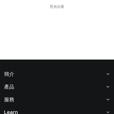
暫無回覆
簡介
關於我們
產品
職業機會
C2C
服務
新聞中心
閃兑與大宗交易
VIP 權益
F1 紅牛車隊官方贊助商
Learn
現貨交易