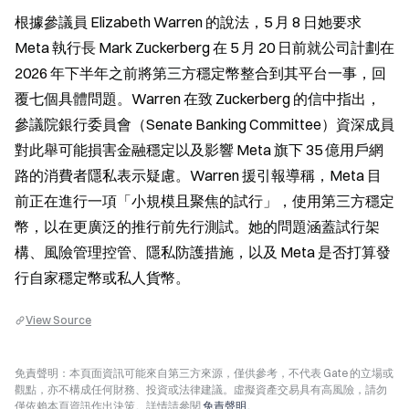
根據參議員 Elizabeth Warren 的說法，5 月 8 日她要求 
Meta 執行長 Mark Zuckerberg 在 5 月 20 日前就公司計劃在 
2026 年下半年之前將第三方穩定幣整合到其平台一事，回
覆七個具體問題。Warren 在致 Zuckerberg 的信中指出，
參議院銀行委員會（Senate Banking Committee）資深成員
對此舉可能損害金融穩定以及影響 Meta 旗下 35 億用戶網
路的消費者隱私表示疑慮。Warren 援引報導稱，Meta 目
前正在進行一項「小規模且聚焦的試行」，使用第三方穩定
幣，以在更廣泛的推行前先行測試。她的問題涵蓋試行架
構、風險管理控管、隱私防護措施，以及 Meta 是否打算發
行自家穩定幣或私人貨幣。
View Source
免責聲明：本頁面資訊可能來自第三方來源，僅供參考，不代表 Gate 的立場或
觀點，亦不構成任何財務、投資或法律建議。虛擬資產交易具有高風險，請勿
僅依賴本頁資訊作出決策。詳情請參閱
免責聲明
。