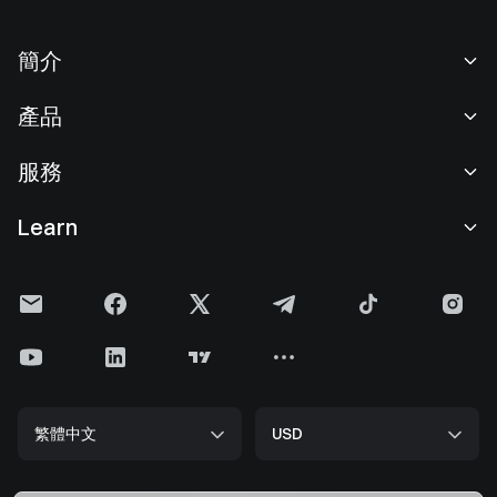
簡介
關於我們
產品
職業機會
C2C
服務
新聞中心
閃兑與大宗交易
VIP 權益
F1 紅牛車隊官方贊助商
Learn
現貨交易
機構服務
用戶協議
學院
槓桿交易
建議反饋
風險警示
Gate 快訊
理財中心
公告列表
隱私政策
Gate Blog
ETF
費率標準
Cookie 政策
加密貨幣百科
合約
幫助中心
媒體工具包
Gate 研究院
CFD 合約
繁體中文
USD
上幣申請
儲備金
比特幣減半
股票
智能合約安全
牌照
以太坊 (ETH) 升級
Alpha