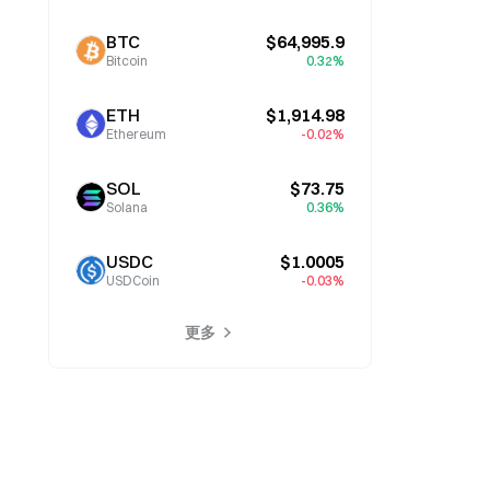
BTC
$64,995.9
Bitcoin
0.32%
ETH
$1,914.98
Ethereum
-0.02%
SOL
$73.75
Solana
0.36%
USDC
$1.0005
USDCoin
-0.03%
更多