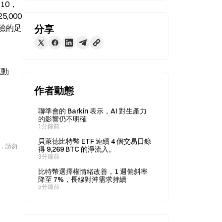
210，
000 
險的足
分享
流動
作者動態
聯準會的 Barkin 表示，AI 對生產力
的影響仍不明確
1分鐘前
貝萊德比特幣 ETF 連續 4 個交易日錄
險，請勿
得 9,269 BTC 的淨流入。
3分鐘前
比特幣選擇權情緒改善，1 週偏斜率
降至 7%，長線對沖需求持續
5分鐘前