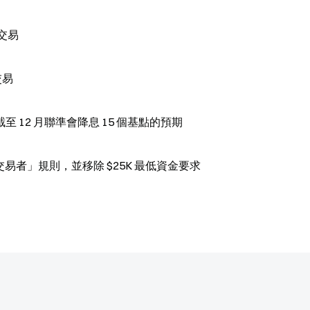
券交易
交易
12 月聯準會降息 15 個基點的預期
美國證券交易委員會（SEC）取消「模式日交易者」規則，並移除 $25K 最低資金要求