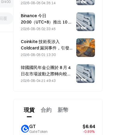
0/400
達成的荷莫茲海峽協議延
2026-08-05 04:35:14
後。
Binance 今日
回覆
20:00（UTC+8）推出 10 個
bStocks 交易對，掛單手續
2026-08-05 02:33:45
費為零。
Coinkite 技術長涉入
Coldcard 漏洞事件，引發四
波攻擊損失 1.14 億美元
2026-08-05 01:13:30
韓國國民年金公團於 8 月 4
日在市場波動之際轉向較穩
健的股票。
2026-08-04 21:49:43
現貨
合約
新幣
GT
$6.64
GateToken
-0.89%