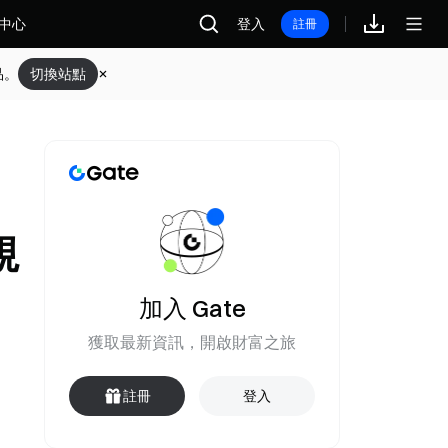
中心
登入
註冊
品。
切換站點
規
加入 Gate
獲取最新資訊，開啟財富之旅
註冊
登入