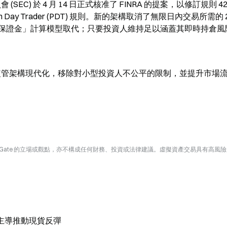
會 (SEC) 於 4 月 14 日正式核准了 FINRA 的提案，以修訂規則 4
y Trader (PDT) 規則。新的架構取消了無限日內交易所需的 25,
保證金」計算模型取代；只要投資人維持足以涵蓋其即時持倉風
使監管架構現代化，移除對小型投資人不公平的限制，並提升市場
Gate 的立場或觀點，亦不構成任何財務、投資或法律建議。虛擬資產交易具有高風
盤主導推動現貨反彈