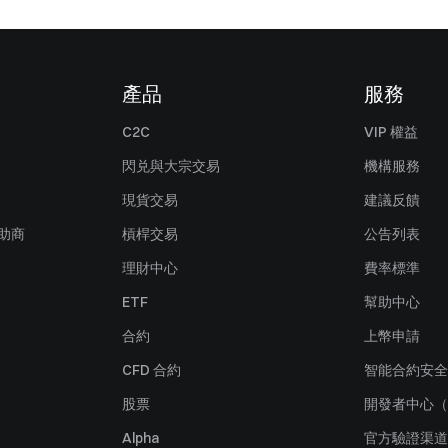
產品
服務
C2C
VIP 權益
閃兑與大宗交易
機構服務
現貨交易
建議反饋
贊助商
槓桿交易
公告列表
理財中心
費率標準
ETF
幫助中心
合約
上幣申請
CFD 合約
智能合約安全
股票
開發者中心（
Alpha
官方驗證渠道