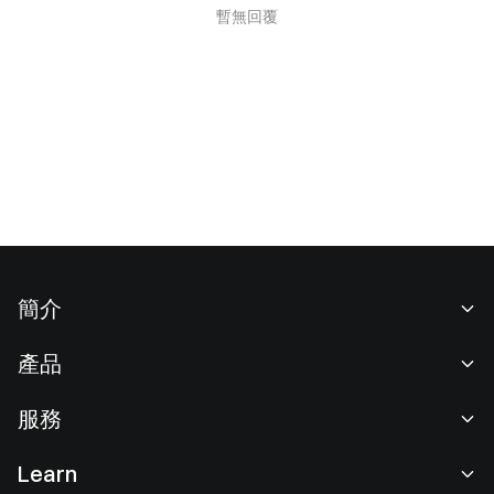
暫無回覆
簡介
關於我們
產品
職業機會
C2C
服務
新聞中心
閃兑與大宗交易
VIP 權益
F1 紅牛車隊官方贊助商
Learn
現貨交易