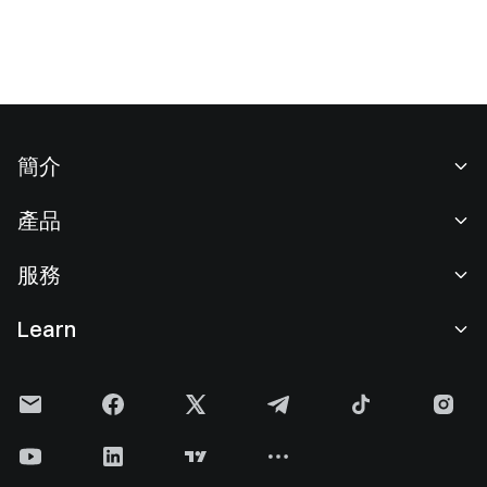
簡介
關於我們
產品
職業機會
C2C
服務
新聞中心
閃兑與大宗交易
VIP 權益
F1 紅牛車隊官方贊助商
Learn
現貨交易
機構服務
用戶協議
學院
槓桿交易
建議反饋
風險警示
Gate 快訊
理財中心
公告列表
隱私政策
Gate Blog
ETF
費率標準
Cookie 政策
加密貨幣百科
合約