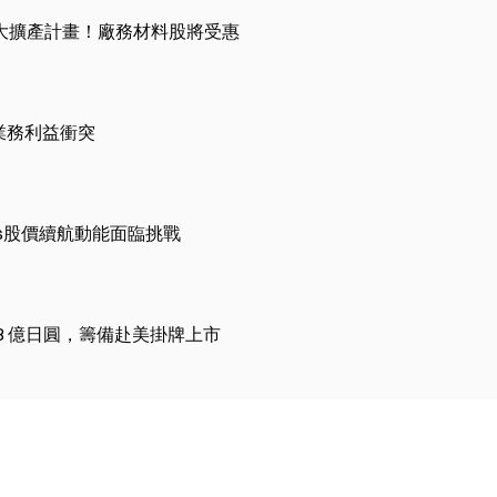
最大擴產計畫！廠務材料股將受惠
片業務利益衝突
as股價續航動能面臨挑戰
,968 億日圓，籌備赴美掛牌上市