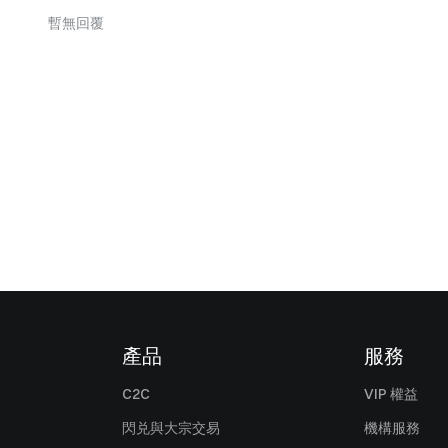
暫無回覆
產品
服務
C2C
VIP 權益
閃兑與大宗交易
機構服務