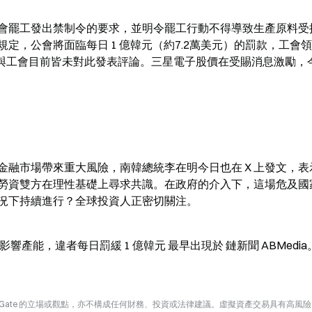
會罷工發出禁制令的要求，並明令罷工行動不得導致生產原料受
定，公會將面臨每日 1 億韓元（約7.2萬美元）的罰款，工會
星官方與工會目前皆未對此發表評論。三星電子股價在受賜消息激勵，
融市場帶來重大風險，南韓總統李在明今日也在 X 上發文，表
勞資雙方在理性基礎上尋求共識。在政府的介入下，這場危及國
況下持續進行？全球投資人正密切關注。
產能，違者每日罰緩 1 億韓元 最早出現於 鏈新聞 ABMedia
Gate 的立場或觀點，亦不構成任何財務、投資或法律建議。虛擬資產交易具有高風