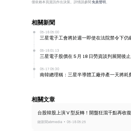
僅依賴本頁資訊作出決策。詳情請參閱
免責聲明
。
相關新聞
05-18 05:00
三星電子工會將於週一即使在法院禁令下仍
05-18 01:13
三星電子股價在 5 月 18 日勞資談判展開後
05-17 05:30
南韓總理稱：三星半導體工廠停產一天將耗費 
相關文章
台股韓股上演 V 型反轉！開盤狂瀉千點再收復 4 
鏈新聞abmedia
05-18 05:25