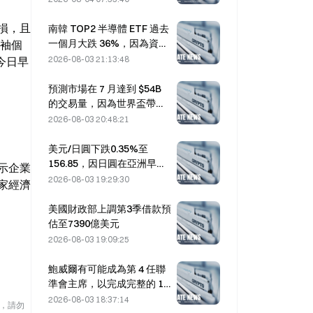
損，且
南韓 TOP2 半導體 ETF 過去
一個月大跌 36%，因為資金
領袖個
流入與流出出現逆轉
2026-08-03 21:13:48
今日早
預測市場在 7 月達到 $54B
的交易量，因為世界盃帶動
交易量
2026-08-03 20:48:21
美元/日圓下跌0.35%至
156.85，因日圓在亞洲早盤
示企業
走強
2026-08-03 19:29:30
家經濟
美國財政部上調第3季借款預
估至7390億美元
2026-08-03 19:09:25
。
鮑威爾有可能成為第 4 任聯
準會主席，以完成完整的 14
年任期，前提是他任期延至
2026-08-03 18:37:14
險，請勿
2028 年 1 月。