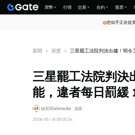
買幣
行情
交易
合約
股票
您似乎正在從
新聞
深度
三星罷工法院判決出爐！明令工
三星罷工法院判決
能，違者每日罰緩 
鏈新聞abmedia
股票
2026-05-18 08:05:54