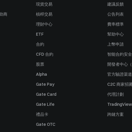
現貨交易
建議反饋
贊助商
槓桿交易
公告列表
理財中心
費率標準
ETF
幫助中心
合約
上幣申請
CFD 合約
智能合約安全
股票
開發者中心（
Alpha
官方驗證渠道
Gate Pay
C2C 商家招
Gate Card
代理計劃
Gate Life
TradingView
禮品卡
跨鏈方案
Gate OTC