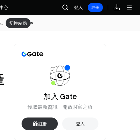
中心
登入
註冊
品。
切換站點
產
加入 Gate
獲取最新資訊，開啟財富之旅
註冊
登入