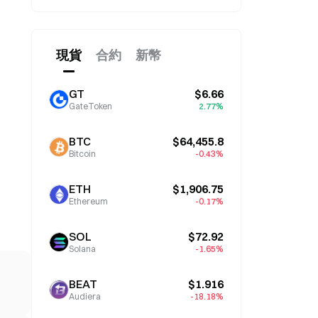
現貨
合約
新幣
GT
$6.66
GateToken
2.77%
BTC
$64,455.8
Bitcoin
-0.43%
ETH
$1,906.75
Ethereum
-0.17%
SOL
$72.92
Solana
-1.65%
BEAT
$1.916
Audiera
-18.18%