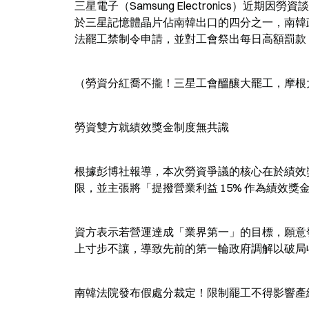
三星電子（Samsung Electronics）近期
於三星記憶體晶片佔南韓出口的四分之一，南韓政
法罷工禁制令申請，並對工會祭出每日高額罰款，
（勞資分紅喬不攏！三星工會醞釀大罷工，摩根大
勞資雙方就績效獎金制度無共識
根據彭博社報導，本次勞資爭議的核心在於績效獎
限，並主張將「提撥營業利益 15% 作為績效
資方表示若營運達成「業界第一」的目標，願意
上寸步不讓，導致先前的第一輪政府調解以破局
南韓法院發布假處分裁定！限制罷工不得影響產