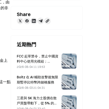
罷工，由
出的非
Share
近期熱門
FCC 起草禁令，禁止中國資
獎金上
料中心使用光模組；
Xinyuan 的 27% 市占率可能
2026-08-04 11:19:53
受影響
Boltz 在 AI 輔助攻擊後無限
這一點
期暫停比特幣跨鏈橋服務
2026-08-03 21:04:31
三星與 SK 海力士股價在散
戶買盤帶動下，從 5% 的跌
幅中回升
2026-08-04 07:33:40