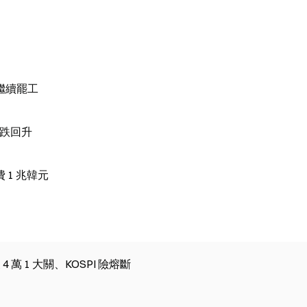
繼續罷工
止跌回升
1 兆韓元
萬 1 大關、KOSPI 險熔斷