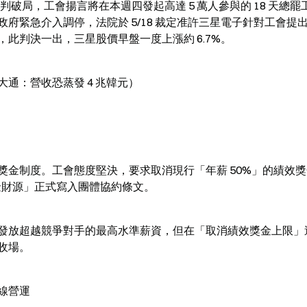
因勞資談判破局，工會揚言將在本週四發起高達 5 萬人參與的 18 天總
府緊急介入調停，法院於 5/18 裁定准許三星電子針對工會提
此判決一出，三星股價早盤一度上漲約 6.7%。
通：營收恐蒸發 4 兆韓元）
金制度。工會態度堅決，要求取消現行「年薪 50%」的績效
獎金財源」正式寫入團體協約條文。
發放超越競爭對手的最高水準薪資，但在「取消績效獎金上限」
收場。
線營運