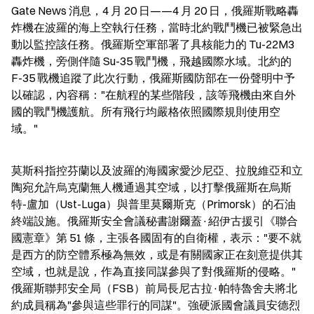
Gate News 消息，4 月 20 日——4 月 20 日，俄羅斯戰略轟
炸機在波羅的海上空執行任務，當時北約戰鬥機已被緊急出
動以監控該任務。俄羅斯空軍部署了具核能力的 Tu-22M3 
轟炸機，旁側伴隨 Su-35 戰鬥機，飛越國際水域。北約的 
F-35 戰機追蹤了此次行動，俄羅斯國防部在一份聲明中予
以確認，內容稱："在航程的某些階段，該等飛機由來自外
國的戰鬥機護航。所有飛行均嚴格依照國際規則使用空
域。"
莫斯科指控芬蘭以及波羅的海國家愛沙尼亞、拉脫維亞和立
陶宛允許烏克蘭無人機通過其空域，以打擊俄羅斯在烏斯
特-盧加（Ust-Luga）與普里莫爾斯克（Primorsk）的石油
終端設施。俄羅斯安全會議秘書謝爾蓋·紹伊古援引《聯合
國憲章》第 51 條，主張各國固有的自衛權，表示："要不就
是西方的防空體系極為無效，或是有關國家正在刻意提供其
空域，也就是說，作為直接同謀參與了對俄羅斯的侵略。" 
俄羅斯聯邦安全局（FSB）前局長尼古拉·帕特魯舍夫將北
約成員稱為"參與這些罪行的同謀"。強硬派國會議員安德烈