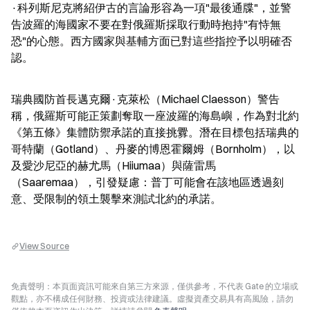
·科列斯尼克將紹伊古的言論形容為一項"最後通牒"，並警
告波羅的海國家不要在對俄羅斯採取行動時抱持"有恃無
恐"的心態。西方國家與基輔方面已對這些指控予以明確否
認。
瑞典國防首長邁克爾·克萊松（Michael Claesson）警告
稱，俄羅斯可能正策劃奪取一座波羅的海島嶼，作為對北約
《第五條》集體防禦承諾的直接挑釁。潛在目標包括瑞典的
哥特蘭（Gotland）、丹麥的博恩霍爾姆（Bornholm），以
及愛沙尼亞的赫尤馬（Hiiumaa）與薩雷馬
（Saaremaa），引發疑慮：普丁可能會在該地區透過刻
意、受限制的領土襲擊來測試北約的承諾。
View Source
免責聲明：本頁面資訊可能來自第三方來源，僅供參考，不代表 Gate 的立場或
觀點，亦不構成任何財務、投資或法律建議。虛擬資產交易具有高風險，請勿