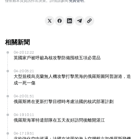
僅依賴本頁資訊作出決策。詳情請參閱
免責聲明
。
相關新聞
04-20 12:22
英國家戶被呼籲為核攻擊防備囤積五項必需品
04-20 05:21
大型規模烏克蘭無人機攻擊打擊黑海的俄羅斯圖阿普謝港，造
成一死一傷
04-20 01:51
俄羅斯將在更新打擊目標時考慮法國的核武部署計劃
04-19 10:11
俄羅斯海軍特遣部隊在五天友好訪問後離開湛江
04-17 19:51
北約強化空中巡邏：法國在波羅的海上空攔截六架俄羅斯飛機