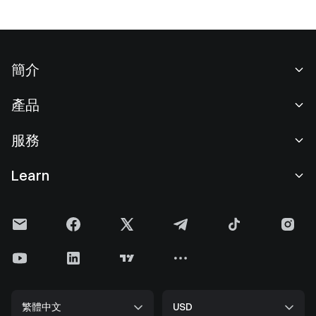
簡介
關於我們
產品
職業機會
C2C
服務
新聞中心
閃兑與大宗交易
VIP 權益
F1 紅牛車隊官方贊助商
Learn
現貨交易
機構服務
用戶協議
學院
槓桿交易
建議反饋
風險警示
Gate 快訊
理財中心
公告列表
隱私政策
Gate Blog
ETF
費率標準
Cookie 政策
加密貨幣百科
合約
幫助中心
媒體工具包
Gate 研究院
CFD 合約
繁體中文
USD
上幣申請
儲備金