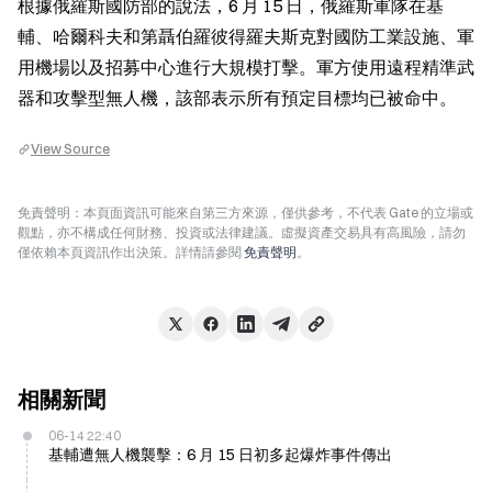
根據俄羅斯國防部的說法，6 月 15 日，俄羅斯軍隊在基
輔、哈爾科夫和第聶伯羅彼得羅夫斯克對國防工業設施、軍
用機場以及招募中心進行大規模打擊。軍方使用遠程精準武
器和攻擊型無人機，該部表示所有預定目標均已被命中。
View Source
免責聲明：本頁面資訊可能來自第三方來源，僅供參考，不代表 Gate 的立場或
觀點，亦不構成任何財務、投資或法律建議。虛擬資產交易具有高風險，請勿
僅依賴本頁資訊作出決策。詳情請參閱
免責聲明
。
相關新聞
06-14 22:40
基輔遭無人機襲擊：6 月 15 日初多起爆炸事件傳出