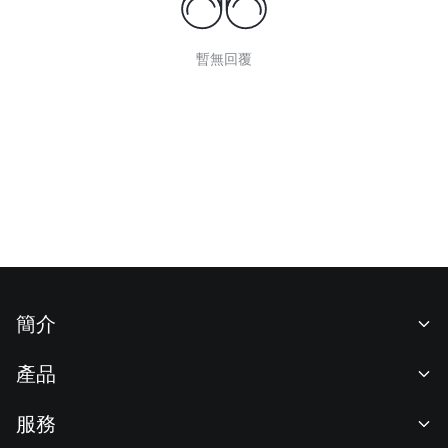
暫無回覆
簡介
關於我們
產品
職業機會
C2C
服務
新聞中心
閃兑與大宗交易