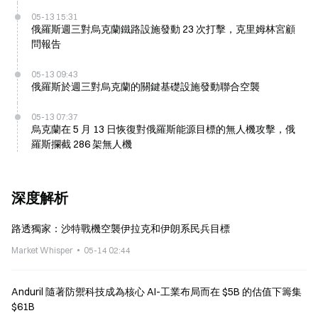
05-13 15:31
俄羅斯週三對烏克蘭鐵路設施發動 23 次打擊，克里姆林宮顧
問報告
05-13 09:43
俄羅斯於週三對烏克蘭的關鍵基礎設施發動聯合空襲
05-13 07:37
烏克蘭在 5 月 13 日恢復對俄羅斯能源目標的無人機攻擊，俄
羅斯攔截 286 架無人機
深度解析
路透獨家：沙特戰機空襲伊拉克和伊朗系民兵目標
Market Whisper
05-14 02:44
Anduril 隨著防禦科技成為核心 AI-工業布局而在 $5B 的估值下籌集
$61B