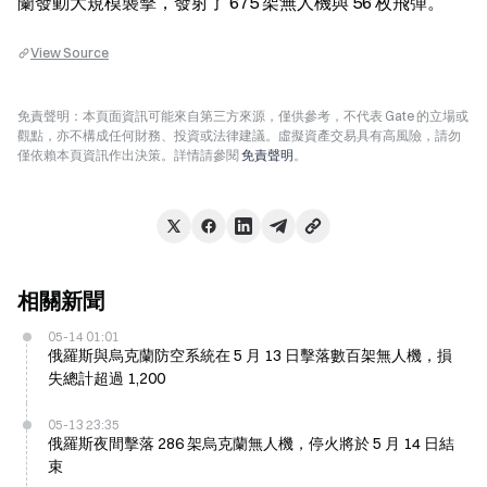
蘭發動大規模襲擊，發射了 675 架無人機與 56 枚飛彈。
View Source
免責聲明：本頁面資訊可能來自第三方來源，僅供參考，不代表 Gate 的立場或
觀點，亦不構成任何財務、投資或法律建議。虛擬資產交易具有高風險，請勿
僅依賴本頁資訊作出決策。詳情請參閱
免責聲明
。
相關新聞
05-14 01:01
俄羅斯與烏克蘭防空系統在 5 月 13 日擊落數百架無人機，損
失總計超過 1,200
05-13 23:35
俄羅斯夜間擊落 286 架烏克蘭無人機，停火將於 5 月 14 日結
束