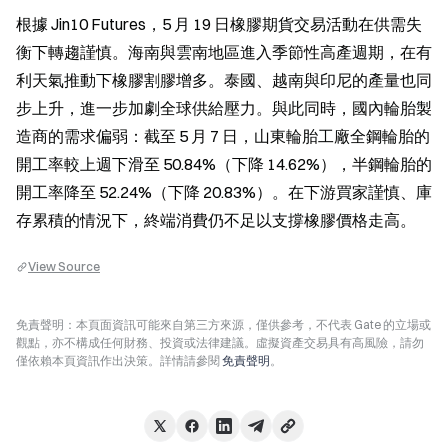
根據 Jin10 Futures，5 月 19 日橡膠期貨交易活動在供需失
衡下轉趨謹慎。海南與雲南地區進入季節性高產週期，在有
利天氣推動下橡膠割膠增多。泰國、越南與印尼的產量也同
步上升，進一步加劇全球供給壓力。與此同時，國內輪胎製
造商的需求偏弱：截至 5 月 7 日，山東輪胎工廠全鋼輪胎的
開工率較上週下滑至 50.84%（下降 14.62%），半鋼輪胎的
開工率降至 52.24%（下降 20.83%）。在下游買家謹慎、庫
存累積的情況下，終端消費仍不足以支撐橡膠價格走高。
View Source
免責聲明：本頁面資訊可能來自第三方來源，僅供參考，不代表 Gate 的立場或
觀點，亦不構成任何財務、投資或法律建議。虛擬資產交易具有高風險，請勿
僅依賴本頁資訊作出決策。詳情請參閱
免責聲明
。