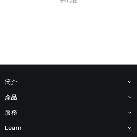
暫無回覆
簡介
關於我們
產品
職業機會
C2C
服務
新聞中心
閃兑與大宗交易
VIP 權益
F1 紅牛車隊官方贊助商
Learn
現貨交易
機構服務
用戶協議