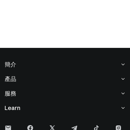
簡介
關於我們
產品
職業機會
C2C
服務
新聞中心
閃兑與大宗交易
VIP 權益
F1 紅牛車隊官方贊助商
Learn
現貨交易
機構服務
用戶協議
學院
槓桿交易
建議反饋
風險警示
Gate 快訊
理財中心