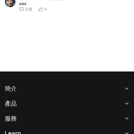
aaa
回覆
0
簡介
關於我們
產品
職業機會
C2C
服務
新聞中心
閃兑與大宗交易
VIP 權益
F1 紅牛車隊官方贊助商
Learn