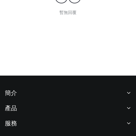
暫無回覆
簡介
關於我們
產品
職業機會
C2C
服務
新聞中心
閃兑與大宗交易
VIP 權益
F1 紅牛車隊官方贊助商