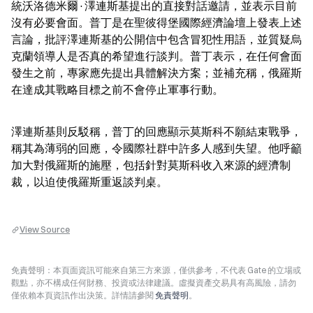
統沃洛德米爾·澤連斯基提出的直接對話邀請，並表示目前
沒有必要會面。普丁是在聖彼得堡國際經濟論壇上發表上述
言論，批評澤連斯基的公開信中包含冒犯性用語，並質疑烏
克蘭領導人是否真的希望進行談判。普丁表示，在任何會面
發生之前，專家應先提出具體解決方案；並補充稱，俄羅斯
在達成其戰略目標之前不會停止軍事行動。
澤連斯基則反駁稱，普丁的回應顯示莫斯科不願結束戰爭，
稱其為薄弱的回應，令國際社群中許多人感到失望。他呼籲
加大對俄羅斯的施壓，包括針對莫斯科收入來源的經濟制
裁，以迫使俄羅斯重返談判桌。
View Source
免責聲明：本頁面資訊可能來自第三方來源，僅供參考，不代表 Gate 的立場或
觀點，亦不構成任何財務、投資或法律建議。虛擬資產交易具有高風險，請勿
僅依賴本頁資訊作出決策。詳情請參閱
免責聲明
。