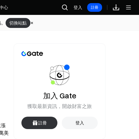
中心
登入
註冊
品。
切換站點
加入 Gate
獲取最新資訊，開啟財富之旅
註冊
登入
漲 
 萬美