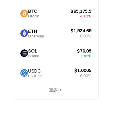
BTC
$65,175.5
Bitcoin
-0.02%
$1,924.69
ETH
0.00%
Ethereum
SOL
$76.05
Solana
2.52%
$1.0005
USDC
0.00%
USDCoin
更多