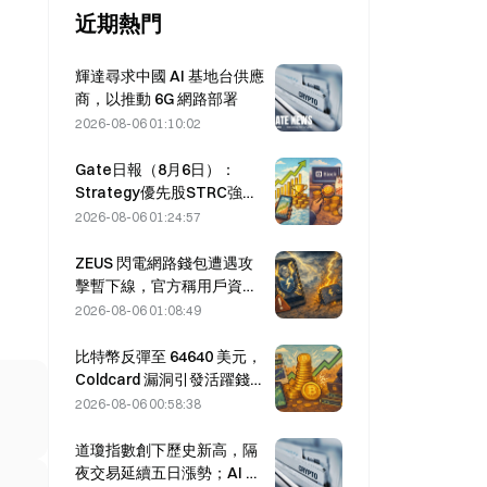
近期熱門
輝達尋求中國 AI 基地台供應
商，以推動 6G 網路部署
2026-08-06 01:10:02
Gate日報（8月6日）：
Strategy優先股STRC強勢
反彈；Block上調2026全年
2026-08-06 01:24:57
業績預期
ZEUS 閃電網路錢包遭遇攻
擊暫下線，官方稱用戶資金
未丟失
2026-08-06 01:08:49
比特幣反彈至 64640 美元，
Coldcard 漏洞引發活躍錢包
創三個月新高
2026-08-06 00:58:38
道瓊指數創下歷史新高，隔
夜交易延續五日漲勢；AI 投