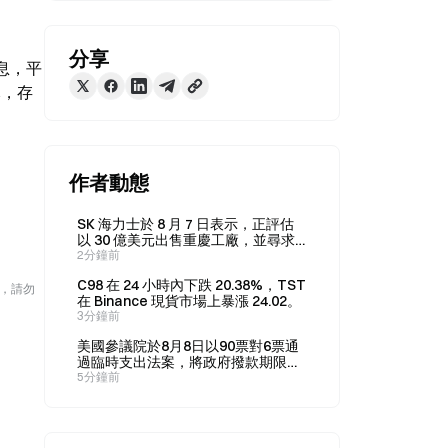
分享
利息，平
元，存
、
作者動態
SK 海力士於 8 月 7 日表示，正評估
以 30 億美元出售重慶工廠，並尋求
投資者。
2分鐘前
C98 在 24 小時內下跌 20.38%，TST
險，請勿
在 Binance 現貨市場上暴漲 24.02。
3分鐘前
美國參議院於8月8日以90票對6票通
過臨時支出法案，將政府撥款期限延
長至12月11日。
5分鐘前