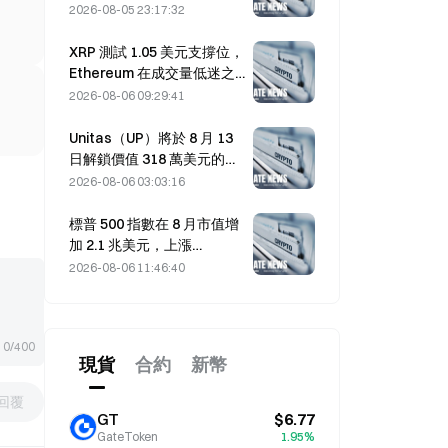
資推動市場上漲
2026-08-05 23:17:32
XRP 測試 1.05 美元支撐位，
Ethereum 在成交量低迷之
際守住 1,908 美元
2026-08-06 09:29:41
Unitas（UP）將於 8 月 13
日解鎖價值 318 萬美元的
938 萬枚代幣。
2026-08-06 03:03:16
標普 500 指數在 8 月市值增
加 2.1 兆美元，上漲
3.12%，而比特幣僅上漲
2026-08-06 11:46:40
2%。
0/400
現貨
合約
新幣
回覆
GT
$6.77
GateToken
1.95%