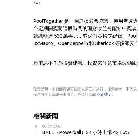
元。
PoolTogether 是一個無損彩票協議，使用者透
台定期開獎將這段時間的理財收益分配給中獎者。該協
款總額達 530 萬美元，並保持零損失紀錄。PoolT
0xMacro、OpenZeppelin 和 Sherlock
此消息不作為投資建議，投資需注意市場波動風
免責聲明：本頁面資訊可能來自第三方來源，僅供參考，不代表 
僅依賴本頁資訊作出決策。詳情請參閱
免責聲明
。
相關新聞
06-09 03:07
BALL（Powerball）24 小時上漲 42.15%