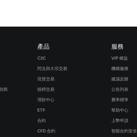
產品
服務
C2C
VIP 權益
閃兑與大宗交易
機構服務
現貨交易
建議反饋
贊助商
槓桿交易
公告列表
理財中心
費率標準
ETF
幫助中心
合約
上幣申請
CFD 合約
智能合約安全