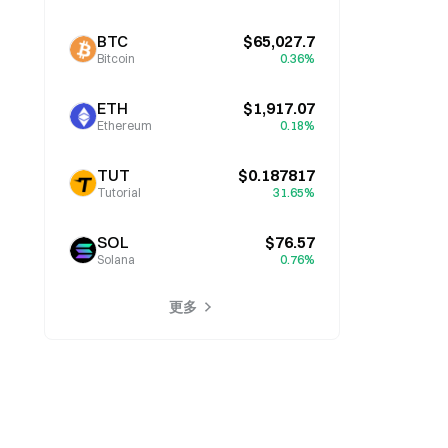
BTC
$65,027.7
Bitcoin
0.36%
ETH
$1,917.07
Ethereum
0.18%
TUT
$0.187817
Tutorial
31.65%
SOL
$76.57
Solana
0.76%
更多