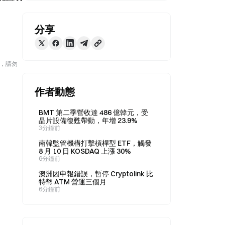
分享
險，請勿
作者動態
BMT 第二季營收達 486 億韓元，受
晶片設備復甦帶動，年增 23.9%
3分鐘前
南韓監管機構打擊槓桿型 ETF，觸發
8 月 10 日 KOSDAQ 上漲 30%
6分鐘前
澳洲因申報錯誤，暫停 Cryptolink 比
特幣 ATM 營運三個月
6分鐘前