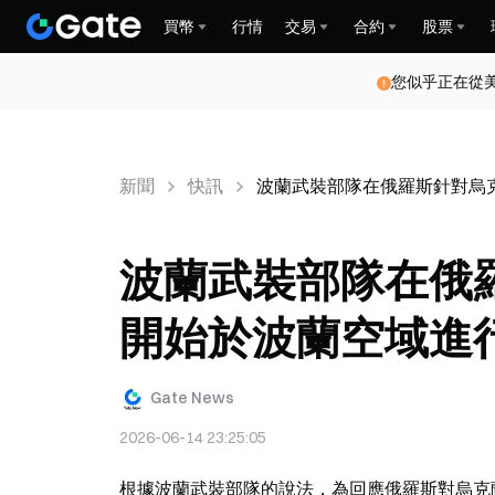
買幣
行情
交易
合約
股票
您似乎正在從
新聞
快訊
波蘭武裝部隊在俄羅斯針對烏
波蘭武裝部隊在俄
開始於波蘭空域進
Gate News
2026-06-14 23:25:05
根據波蘭武裝部隊的說法，為回應俄羅斯對烏克