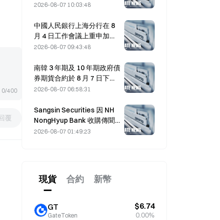
3.4325%
2026-08-07 10:03:48
中國人民銀行上海分行在 8
月 4 日工作會議上重申加密
貨幣整頓措施。
2026-08-07 09:43:48
南韓 3 年期及 10 年期政府債
券期貨合約於 8 月 7 日下
跌，在下週拍賣前。
2026-08-07 06:58:31
0/400
Sangsin Securities 因 NH
回覆
NongHyup Bank 收購傳聞
飆升 29.91%
2026-08-07 01:49:23
現貨
合約
新幣
$6.74
GT
0.00%
GateToken