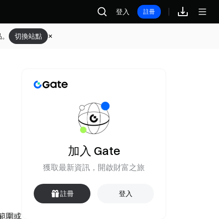
登入
註冊
品。
切換站點
，
加入 Gate
獲取最新資訊，開啟財富之旅
註冊
登入
範圍或