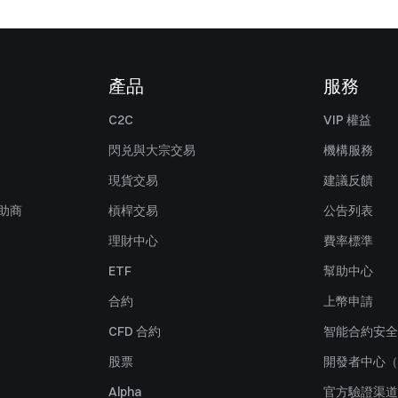
產品
服務
C2C
VIP 權益
閃兑與大宗交易
機構服務
現貨交易
建議反饋
贊助商
槓桿交易
公告列表
理財中心
費率標準
ETF
幫助中心
合約
上幣申請
CFD 合約
智能合約安全
股票
開發者中心（
Alpha
官方驗證渠道