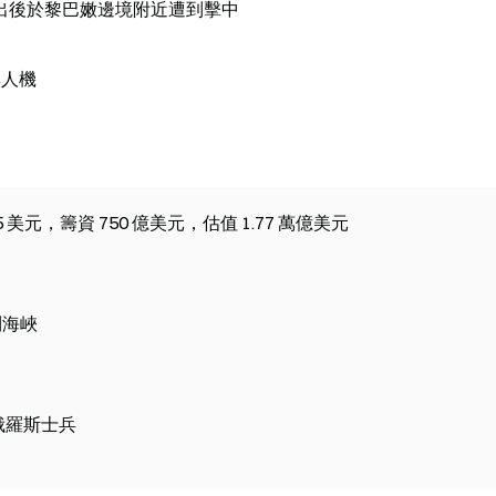
出後於黎巴嫩邊境附近遭到擊中
無人機
 美元，籌資 750 億美元，估值 1.77 萬億美元
利海峽
俄羅斯士兵