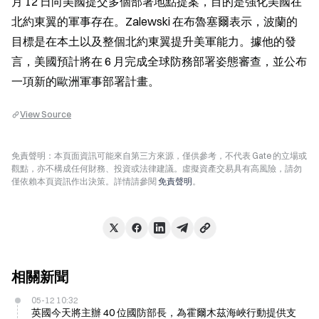
月 12 日向美國提交多個部署地點提案，目的是強化美國在
北約東翼的軍事存在。Zalewski 在布魯塞爾表示，波蘭的
目標是在本土以及整個北約東翼提升美軍能力。據他的發
言，美國預計將在 6 月完成全球防務部署姿態審查，並公布
一項新的歐洲軍事部署計畫。
View Source
免責聲明：本頁面資訊可能來自第三方來源，僅供參考，不代表 Gate 的立場或
觀點，亦不構成任何財務、投資或法律建議。虛擬資產交易具有高風險，請勿
僅依賴本頁資訊作出決策。詳情請參閱
免責聲明
。
相關新聞
05-12 10:32
英國今天將主辦 40 位國防部長，為霍爾木茲海峽行動提供支