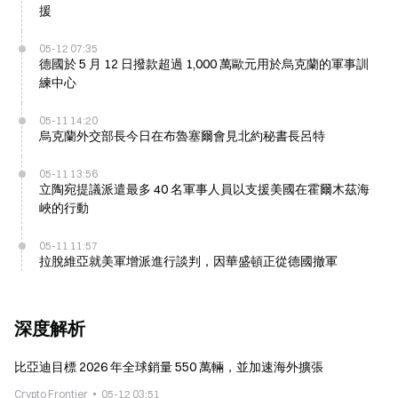
援
05-12 07:35
德國於 5 月 12 日撥款超過 1,000 萬歐元用於烏克蘭的軍事訓
練中心
05-11 14:20
烏克蘭外交部長今日在布魯塞爾會見北約秘書長呂特
05-11 13:56
立陶宛提議派遣最多 40 名軍事人員以支援美國在霍爾木茲海
峽的行動
05-11 11:57
拉脫維亞就美軍增派進行談判，因華盛頓正從德國撤軍
深度解析
比亞迪目標 2026 年全球銷量 550 萬輛，並加速海外擴張
Crypto Frontier
05-12 03:51