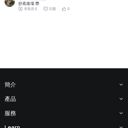
抄底進場 😎
查看原文
回覆
0
簡介
關於我們
產品
職業機會
C2C
服務
新聞中心
閃兑與大宗交易
VIP 權益
F1 紅牛車隊官方贊助商
Learn