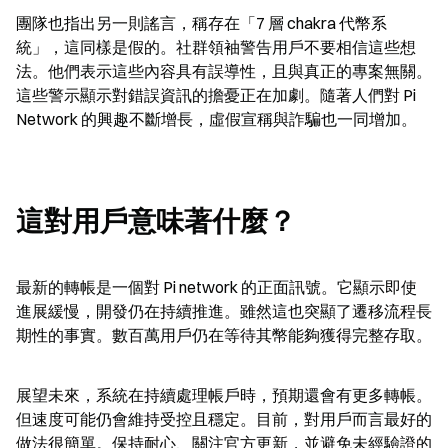
團隊也指出另一則謠言，稱存在「7 層 chakra 代幣系
統」，這同樣是假的。社群領袖警告用戶不要相信這些想
法。他們表示這些內容具有誤導性，且與真正的專案無關。
這些警示顯示對錯誤資訊的擔憂正在加劇。隨著人們對 Pi 
Network 的興趣不斷增長，虛假宣稱與詐騙也一同增加。
這對用戶意味著什麼？
最新的轉帳是一個對 Pi network 的正面訊號。它顯示即使
進展緩慢，開發仍在持續推進。雖然這也突顯了遷移流程長
期性的事實。數百萬用戶仍在等待其幣能夠獲得完整存取。
展望未來，系統在持續處理帳戶時，預期還會有更多轉帳。
但速度可能仍會維持受控且穩定。目前，對用戶而言最好的
做法很簡單。保持耐心、關注官方更新，並避免未經驗證的