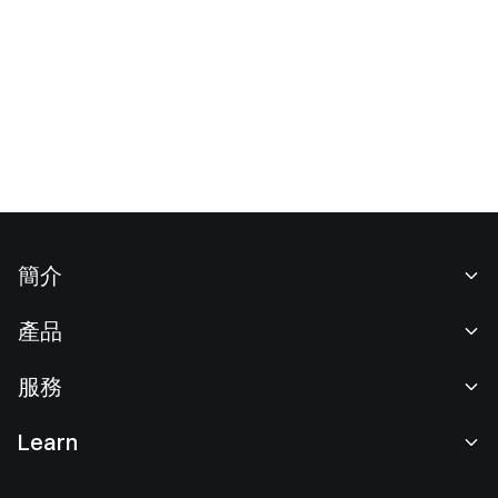
簡介
關於我們
產品
職業機會
C2C
服務
新聞中心
閃兑與大宗交易
VIP 權益
F1 紅牛車隊官方贊助商
Learn
現貨交易
機構服務
用戶協議
學院
槓桿交易