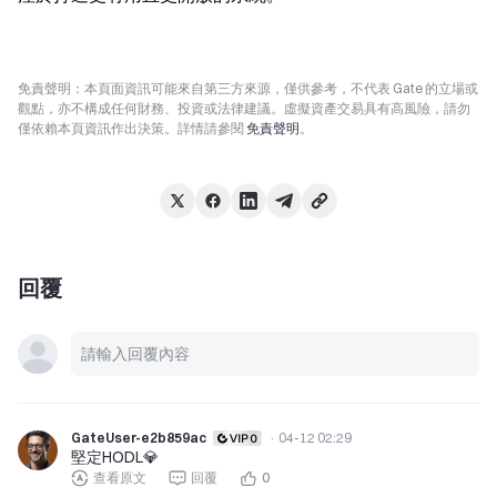
免責聲明：本頁面資訊可能來自第三方來源，僅供參考，不代表 Gate 的立場或
觀點，亦不構成任何財務、投資或法律建議。虛擬資產交易具有高風險，請勿
僅依賴本頁資訊作出決策。詳情請參閱
免責聲明
。
回覆
GateUser-e2b859ac
·
04-12 02:29
堅定HODL💎
查看原文
回覆
0