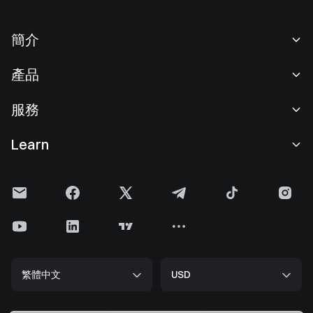
簡介
關於我們
產品
職業機會
C2C
服務
新聞中心
閃兑與大宗交易
VIP 權益
F1 紅牛車隊官方贊助商
Learn
現貨交易
機構服務
用戶協議
學院
槓桿交易
建議反饋
風險警示
Gate 快訊
理財中心
公告列表
隱私政策
Gate Blog
ETF
費率標準
Cookie 政策
加密貨幣百科
合約
幫助中心
媒體工具包
Gate 研究院
CFD 合約
繁體中文
USD
上幣申請
儲備金
比特幣減半
股票
智能合約安全
牌照
以太坊 (ETH) 升級
Alpha