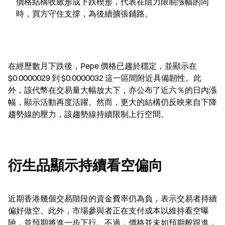
價格結構收斂形成下跌楔形，代表在阻力限制漲幅的同
時，買方守住支撐，為後續擴張鋪路。
在經歷數月下跌後，Pepe 價格已趨於穩定，並顯示在 
$0.0000029 到 $0.0000032 這一區間附近具備韌性。此
外，該代幣在交易量大幅放大下，亦公布了近六％的日內漲
幅，顯示活動再度活躍。然而，更大的結構仍反映來自下降
趨勢線的壓力，該趨勢線持續限制上行空間。
衍生品顯示持續看空偏向
近期香港幾個交易階段的資金費率仍為負，表示交易者持續
偏好做空。此外，市場參與者正在支付成本以維持看空曝
險，並預期將進一步下行。不過，價格並未如預期般跟進，