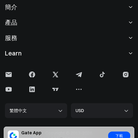
簡介
關於我們
產品
職業機會
C2C
服務
新聞中心
閃兑與大宗交易
VIP 權益
F1 紅牛車隊官方贊助商
Learn
現貨交易
機構服務
用戶協議
學院
槓桿交易
建議反饋
風險警示
Gate 快訊
理財中心
公告列表
隱私政策
Gate Blog
ETF
費率標準
Cookie 政策
加密貨幣百科
合約
幫助中心
媒體工具包
Gate 研究院
CFD 合約
繁體中文
USD
上幣申請
儲備金
比特幣減半
股票
智能合約安全
牌照
以太坊 (ETH) 升級
Alpha
開發者中心（API）
安全方案
Gate App
Copyright © 2013-2026.
下載
大數据
Gate Pay