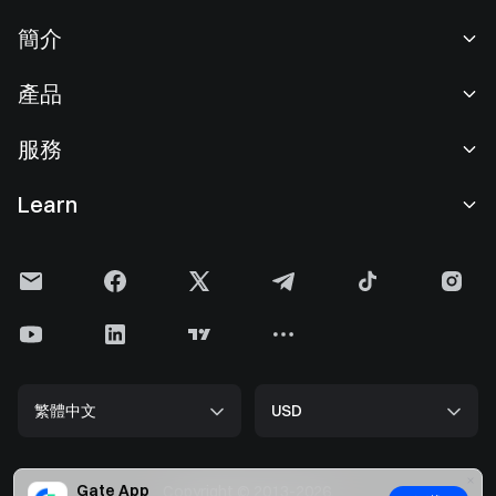
簡介
關於我們
產品
職業機會
C2C
服務
新聞中心
閃兑與大宗交易
VIP 權益
F1 紅牛車隊官方贊助商
Learn
現貨交易
機構服務
用戶協議
學院
槓桿交易
建議反饋
風險警示
Gate 快訊
理財中心
公告列表
隱私政策
Gate Blog
ETF
費率標準
Cookie 政策
加密貨幣百科
合約
幫助中心
媒體工具包
Gate 研究院
CFD 合約
繁體中文
USD
上幣申請
儲備金
比特幣減半
股票
智能合約安全
牌照
以太坊 (ETH) 升級
Alpha
開發者中心（API）
安全方案
Gate App
Copyright © 2013-2026.