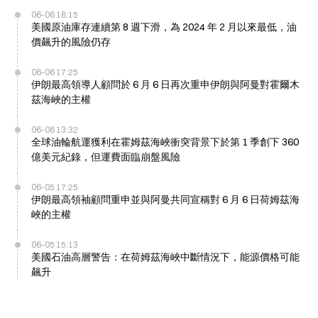
06-06 18:15
美國原油庫存連續第 8 週下滑，為 2024 年 2 月以來最低，油
價飆升的風險仍存
06-06 17:25
伊朗最高領導人顧問於 6 月 6 日再次重申伊朗與阿曼對霍爾木
茲海峽的主權
06-06 13:32
全球油輪航運獲利在霍姆茲海峽衝突背景下於第 1 季創下 360
億美元紀錄，但運費面臨崩盤風險
06-05 17:25
伊朗最高領袖顧問重申並與阿曼共同宣稱對 6 月 6 日荷姆茲海
峽的主權
06-05 15:13
美國石油高層警告：在荷姆茲海峽中斷情況下，能源價格可能
飆升