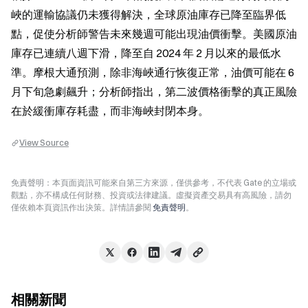
峽的運輸協議仍未獲得解決，全球原油庫存已降至臨界低
點，促使分析師警告未來幾週可能出現油價衝擊。美國原油
庫存已連續八週下滑，降至自 2024 年 2 月以來的最低水
準。摩根大通預測，除非海峽通行恢復正常，油價可能在 6 
月下旬急劇飆升；分析師指出，第二波價格衝擊的真正風險
在於緩衝庫存耗盡，而非海峽封閉本身。
View Source
免責聲明：本頁面資訊可能來自第三方來源，僅供參考，不代表 Gate 的立場或
觀點，亦不構成任何財務、投資或法律建議。虛擬資產交易具有高風險，請勿
僅依賴本頁資訊作出決策。詳情請參閱
免責聲明
。
相關新聞