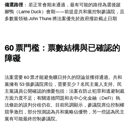
備選路徑
： 若正常會期未通過，最有可能的路徑為選後跛
腳鴨（Lame Duck）會期——前提是共和黨控制參議院，且
多數黨領袖 John Thune 將法案優先於政府撥款截止日期
60 票門檻：票數結構與已確認的
障礙
法案需要 60 票才能避免曠日持久的辯論並獲得通過。共和
黨擁有 53 個參議院席位，需要至少 7 名民主黨人支持。民
主黨議員公開確認的擔憂包括：法案在防止犯罪和逃避制裁
方面力度不足；有關道德問題和去中心化金融（DeFi）執
法條款的談判分歧仍在。目前民調顯示，參議院席位控制權
競爭激烈，部分預測認為共和黨略佔優勢，另一些認為民主
黨有可能最終控制參議院。