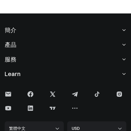
簡介
關於我們
產品
職業機會
C2C
服務
新聞中心
閃兑與大宗交易
VIP 權益
F1 紅牛車隊官方贊助商
Learn
現貨交易
機構服務
用戶協議
學院
槓桿交易
建議反饋
風險警示
Gate 快訊
理財中心
公告列表
隱私政策
Gate Blog
ETF
費率標準
Cookie 政策
加密貨幣百科
合約
幫助中心
媒體工具包
Gate 研究院
CFD 合約
繁體中文
USD
上幣申請
儲備金