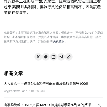
報的敘事正在形成 
一流
 的定位。雖然這個概念在理論上看
起來 
高階
 且具利潤，但執行風險仍然相當顯著，因為該產
業仍在發展中。
免責聲明：本頁面資訊可能來自第三方來源，僅供參考，不代表 Gate 的立場或
觀點，亦不構成任何財務、投資或法律建議。虛擬資產交易具有高風險，請勿
僅依賴本頁資訊作出決策。詳情請參閱
免責聲明
。
相關文章
人人看跌——但這5檔山寨幣可能在市場甦醒前飆升100倍
Crypto News Land
04-20 03:31
山寨季警報：RSI 突破與 MACD 轉折點顯示即將到來的反彈——突