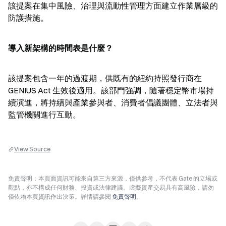
該提案在集中風險、治理與流動性管理方面建立作業層級的
防護措施。
導入新架構的時間表是什麼？
該提案包含一年的過渡期，供既有的紐約持照發行商在 
GENIUS Act 生效後適用。該部門強調，隨著穩定幣市場持
續演進，將持續與產業參與者、消費者倡議團體、立法者與
監管機關進行互動。
View Source
免責聲明：本頁面資訊可能來自第三方來源，僅供參考，不代表 Gate 的立場或
觀點，亦不構成任何財務、投資或法律建議。虛擬資產交易具有高風險，請勿
僅依賴本頁資訊作出決策。詳情請參閱
免責聲明
。