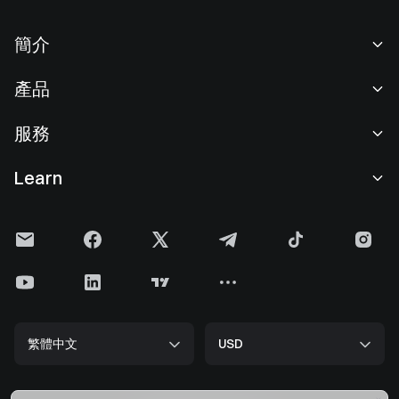
簡介
關於我們
產品
職業機會
C2C
服務
新聞中心
閃兑與大宗交易
VIP 權益
F1 紅牛車隊官方贊助商
Learn
現貨交易
機構服務
用戶協議
學院
槓桿交易
建議反饋
風險警示
Gate 快訊
理財中心
公告列表
隱私政策
Gate Blog
ETF
費率標準
Cookie 政策
加密貨幣百科
合約
幫助中心
媒體工具包
Gate 研究院
CFD 合約
繁體中文
USD
上幣申請
儲備金
比特幣減半
股票
智能合約安全
牌照
以太坊 (ETH) 升級
Alpha