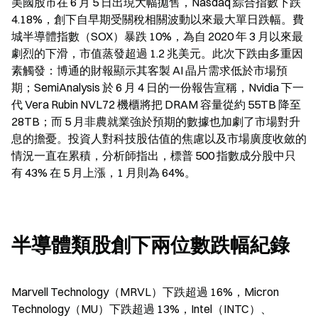
美國股市在 6 月 5 日出現大幅拋售，Nasdaq 綜合指數下跌 
4.18%，創下自早期受關稅相關波動以來最大單日跌幅。費
城半導體指數（SOX）暴跌 10%，為自 2020 年 3 月以來最
劇烈的下滑，市值蒸發超過 1.2 兆美元。此次下跌由多重因
素觸發：博通的財報顯示其客製 AI 晶片需求低於市場預
期；SemiAnalysis 於 6 月 4 日的一份報告宣稱，Nvidia 下一
代 Vera Rubin NVL72 機櫃將把 DRAM 容量從約 55TB 降至 
28TB；而 5 月非農就業強於預期的數據也加劇了市場對升
息的擔憂。投資人對科技股估值的焦慮以及市場廣度收斂的
情況一直在累積，分析師指出，標普 500 指數成分股中只
有 43% 在 5 月上漲，1 月則為 64%。
半導體類股創下兩位數跌幅紀錄
Marvell Technology（MRVL）下跌超過 16%，Micron 
Technology（MU）下跌超過 13%，Intel（INTC）、