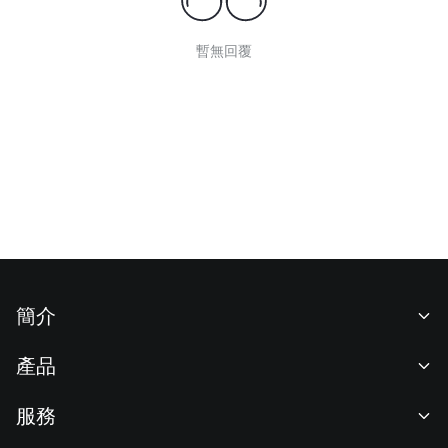
暫無回覆
簡介
關於我們
產品
職業機會
C2C
服務
新聞中心
閃兑與大宗交易