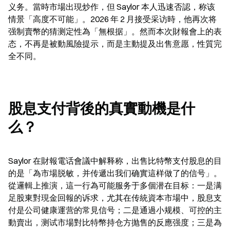
义务。當時市場出現炒作，但 Saylor 本人迅速否認，称该
情景「高度不可能」。2026 年 2 月接受采访時，他再次将
强制賣幣的猜测定性為「無根据」。然而本次財報會上的表
态，不再是被動風險提示，而是主動提及出售意愿，性質完
全不同。
股息支付背後的真實動機是什
么？
Saylor 在財報電话會議中解释称，出售比特幣支付股息的目
的是「為市場脱敏，并传遞出我们确實這样做了的信号」。
從邏輯上推演，這一行為可能服务于多個潜在目标：一是满
足股東對現金回報的诉求，尤其在传統資本市場中，股息支
付是公司健康運营的常見信号；二是通過小规模、可控的主
動賣出，测试市場對比特幣持仓方抛售的反應强度；三是為