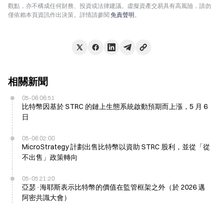
觀點，亦不構成任何財務、投資或法律建議。虛擬資產交易具有高風險，請勿
僅依賴本頁資訊作出決策。詳情請參閱
免責聲明
。
相關新聞
05-06 06:51
比特幣因基於 STRC 的鏈上生態系統啟動預期而上漲，5 月 6
日
05-06 02:00
MicroStrategy 計劃出售比特幣以資助 STRC 股利，並從「從
不出售」政策轉向
05-05 21:20
亞瑟·海耶斯表示比特幣的價值在監管框架之外（於 2026 邁
阿密共識大會）