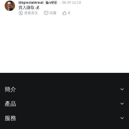
idspecial4real
·
05-07 12:10
買入賺取 💰️
查看原文
回覆
0
簡介
關於我們
產品
職業機會
C2C
服務
新聞中心
閃兑與大宗交易
VIP 權益
F1 紅牛車隊官方贊助商