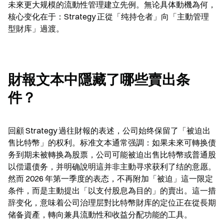
未來更大规模的流動性管理建立先例。無论具体動機為何，
核心变化在于：Strategy 正從「纯持仓者」向「主動管理
型財库」過渡。
財報文本中隱藏了哪些賣出条
件？
回顧 Strategy 過往財報的表述，公司始终保留了「被迫出
售比特幣」的权利。标准文本通常强調：如果未來可轉换债
务到期未被轉换為股票，公司可能被迫出售比特幣或普通股
以偿還债务，并明确說明這并非主動寻求获利了结的意愿。
然而 2026 年第一季度的表态，不再附加「被迫」這一限定
条件，而是主動提出「以支付股息為目的」的賣出。這一措
辞变化，意味着公司治理层對比特幣財库的定位正在從長期
储备資產，轉向兼具流動性和收益分配功能的工具。