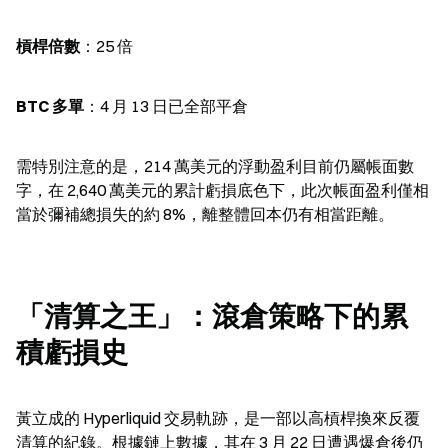
槓桿倍數
：25 倍
BTC 多單
：4 月 13 日已全部平倉
需特別注意的是，214 萬美元的浮動盈利目前仍屬帳面數
字，在 2,640 萬美元的累計虧損底色下，此次帳面盈利僅相
當於彌補總損失的約 8%，離整體回本仍有相當距離。
「清算之王」：滾倉策略下的累
積虧損史
黃立成的 Hyperliquid 交易軌跡，是一部以高槓桿換來反覆
清算的紀錄。根據鏈上數據，其在 3 月 22 日遭遇爆倉後仍