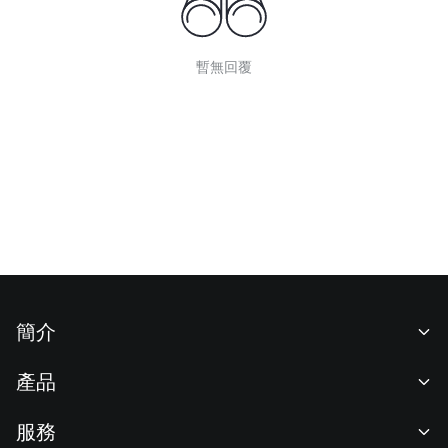
暫無回覆
簡介
關於我們
產品
職業機會
C2C
服務
新聞中心