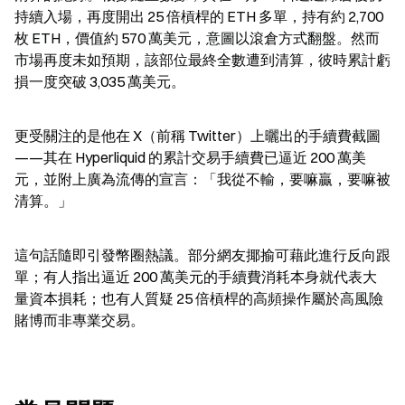
持續入場，再度開出 25 倍槓桿的 ETH 多單，持有約 2,700 
枚 ETH，價值約 570 萬美元，意圖以滾倉方式翻盤。然而
市場再度未如預期，該部位最終全數遭到清算，彼時累計虧
損一度突破 3,035 萬美元。
更受關注的是他在 X（前稱 Twitter）上曬出的手續費截圖
——其在 Hyperliquid 的累計交易手續費已逼近 200 萬美
元，並附上廣為流傳的宣言：「我從不輸，要嘛贏，要嘛被
清算。」
這句話隨即引發幣圈熱議。部分網友揶揄可藉此進行反向跟
單；有人指出逼近 200 萬美元的手續費消耗本身就代表大
量資本損耗；也有人質疑 25 倍槓桿的高頻操作屬於高風險
賭博而非專業交易。