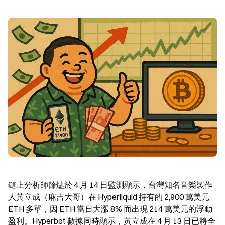
鏈上分析師餘燼於 4 月 14 日監測顯示，台灣知名音樂製作
人黃立成（麻吉大哥）在 Hyperliquid 持有的 2,900 萬美元 
ETH 多單，因 ETH 當日大漲 8% 而出現 214 萬美元的浮動
盈利。Hyperbot 數據同時顯示，黃立成在 4 月 13 日已將全