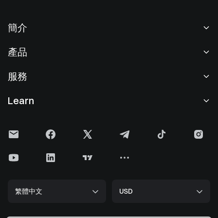
簡介
關於我們
產品
職業機會
C2C
服務
新聞中心
閃兑與大宗交易
VIP 權益
F1 紅牛車隊官方贊助商
Learn
現貨交易
機構服務
用戶協議
學院
槓桿交易
建議反饋
風險警示
Gate 快訊
理財中心
公告列表
隱私政策
Gate Blog
ETF
費率標準
Cookie 政策
加密貨幣百科
合約
幫助中心
媒體工具包
Gate 研究院
CFD 合約
繁體中文
USD
上幣申請
儲備金
比特幣減半
股票
智能合約安全
牌照
以太坊 (ETH) 升級
Alpha