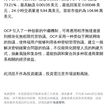
73.21%，最高触及 0.00105 美元，最低回落至 0.00046 美
元，24 小時交易量達 5.94 萬美元。當前市值約為 104.96 萬
美元。
OCP 引入了一种创新的中繼機制，可将應用程序無缝連接
到模块化無权限托管协議。OCP 采用一种类似于网状网络
的协議，使终端用户能够利用各种密钥管理协議。建立一個
解决密钥鏈聚合問题的协議，不仅能简化開發人员的构建方
式，抽象風險和复杂性，還能协調和聚合與多种双邊商業關
系相關的經济效益。
此消息不作為投資建議，投資需注意市場波動風險。
免責聲明：本頁面資訊可能來自第三方來源，僅供參考，不代表 Gate 的立場或
觀點，亦不構成任何財務、投資或法律建議。虛擬資產交易具有高風險，請勿
僅依賴本頁資訊作出決策。詳情請參閱
免責聲明
。