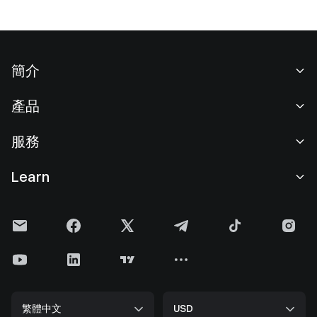
簡介
關於我們
產品
職業機會
C2C
服務
新聞中心
閃兑與大宗交易
VIP 權益
F1 紅牛車隊官方贊助商
Learn
現貨交易
機構服務
用戶協議
學院
槓桿交易
建議反饋
風險警示
Gate 快訊
理財中心
公告列表
隱私政策
Gate Blog
ETF
費率標準
Cookie 政策
加密貨幣百科
合約
幫助中心
媒體工具包
Gate 研究院
CFD 合約
繁體中文
USD
上幣申請
儲備金