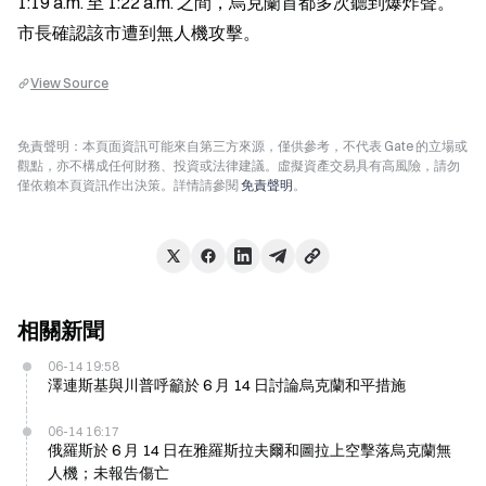
1:19 a.m. 至 1:22 a.m. 之間，烏克蘭首都多次聽到爆炸聲。
市長確認該市遭到無人機攻擊。
View Source
免責聲明：本頁面資訊可能來自第三方來源，僅供參考，不代表 Gate 的立場或
觀點，亦不構成任何財務、投資或法律建議。虛擬資產交易具有高風險，請勿
僅依賴本頁資訊作出決策。詳情請參閱
免責聲明
。
相關新聞
06-14 19:58
澤連斯基與川普呼籲於 6 月 14 日討論烏克蘭和平措施
06-14 16:17
俄羅斯於 6 月 14 日在雅羅斯拉夫爾和圖拉上空擊落烏克蘭無
人機；未報告傷亡