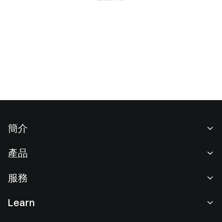
簡介
關於我們
產品
職業機會
C2C
服務
新聞中心
閃兑與大宗交易
VIP 權益
F1 紅牛車隊官方贊助商
Learn
現貨交易
機構服務
用戶協議
學院
槓桿交易