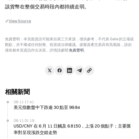
該貨幣在整個交易時段內都持續走弱。
View Source
免責聲明：本頁面資訊可能來自第三方來源，僅供參考，不代表 Gate 的立場或
觀點，亦不構成任何財務、投資或法律建議。虛擬資產交易具有高風險，請勿
僅依賴本頁資訊作出決策。詳情請參閱
免責聲明
。
相關新聞
06-11 17:41
美元指數盤中下跌逾 30 點至 99.84
06-11 01:19
USD/CNY 在 6 月 11 日觸及 6.8150，上漲 20 個點子；主要匯
率對呈現漲跌交錯走勢