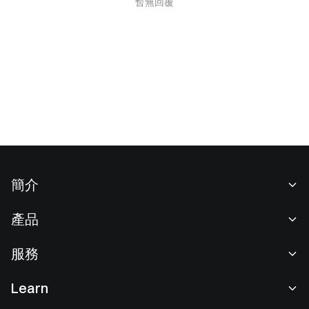
暫無回覆
簡介
關於我們
產品
職業機會
C2C
服務
新聞中心
閃兑與大宗交易
VIP 權益
F1 紅牛車隊官方贊助商
Learn
現貨交易
機構服務
用戶協議