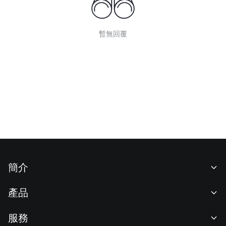
暫無回覆
簡介
關於我們
產品
職業機會
C2C
服務
新聞中心