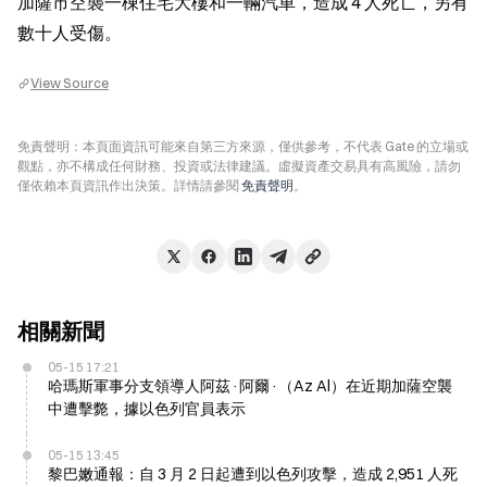
加薩市空襲一棟住宅大樓和一輛汽車，造成 4 人死亡，另有
數十人受傷。
View Source
免責聲明：本頁面資訊可能來自第三方來源，僅供參考，不代表 Gate 的立場或
觀點，亦不構成任何財務、投資或法律建議。虛擬資產交易具有高風險，請勿
僅依賴本頁資訊作出決策。詳情請參閱
免責聲明
。
相關新聞
05-15 17:21
哈瑪斯軍事分支領導人阿茲·阿爾·（Az Al）在近期加薩空襲
中遭擊斃，據以色列官員表示
05-15 13:45
黎巴嫩通報：自 3 月 2 日起遭到以色列攻擊，造成 2,951 人死