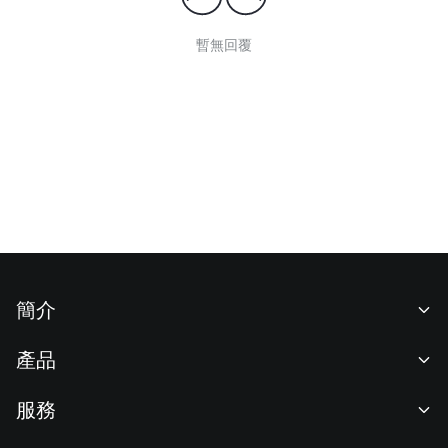
暫無回覆
簡介
關於我們
產品
職業機會
C2C
服務
新聞中心
閃兑與大宗交易
VIP 權益
F1 紅牛車隊官方贊助商