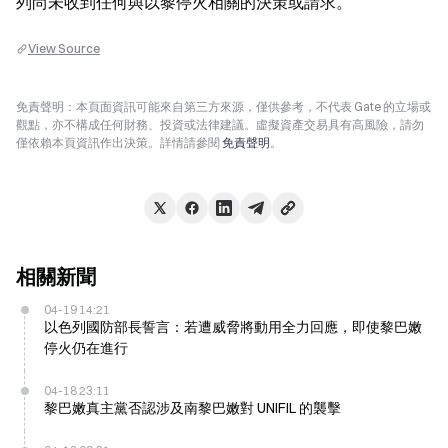
列尚未收到任何與以黎停火相關的決策或請求。
View Source
免責聲明：本頁面資訊可能來自第三方來源，僅供參考，不代表 Gate 的立場或
觀點，亦不構成任何財務、投資或法律建議。虛擬資產交易具有高風險，請勿
僅依賴本頁資訊作出決策。詳情請參閱
免責聲明
。
相關新聞
04-19 14:21
以色列國防部長誓言：若遭威脅將動用全力回應，即使黎巴嫩
停火仍在進行
04-18 23:11
黎巴嫩真主黨否認涉及南黎巴嫩對 UNIFIL 的襲擊