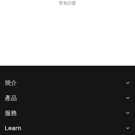
暫無回覆
簡介
關於我們
產品
職業機會
C2C
服務
新聞中心
閃兑與大宗交易
VIP 權益
F1 紅牛車隊官方贊助商
Learn
現貨交易
機構服務
用戶協議