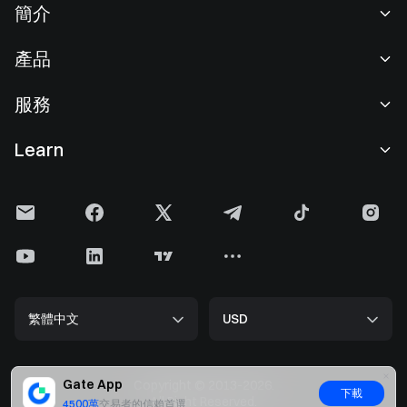
簡介
關於我們
產品
職業機會
C2C
服務
新聞中心
閃兑與大宗交易
VIP 權益
F1 紅牛車隊官方贊助商
Learn
現貨交易
機構服務
用戶協議
學院
槓桿交易
建議反饋
風險警示
Gate 快訊
理財中心
公告列表
隱私政策
Gate Blog
ETF
費率標準
Cookie 政策
加密貨幣百科
合約
幫助中心
媒體工具包
Gate 研究院
CFD 合約
繁體中文
USD
上幣申請
儲備金
比特幣減半
股票
智能合約安全
牌照
以太坊 (ETH) 升級
Alpha
開發者中心（API）
安全方案
Gate App
Copyright © 2013-2026.
下載
大數据
Gate Pay
All Right Reserved.
4500萬
交易者的信賴首選