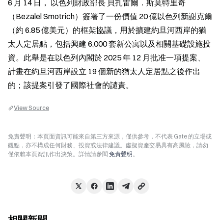
6 月 14 日， 以色列財政部長 貝扎雷爾．斯莫特里奇
（Bezalel Smotrich）簽署了一份價值 20 億以色列新謝克爾
（約 6.85 億美元）的框架協議，用於擴建約旦河西岸的猶
太人定居點，包括興建 6,000 套新公寓以及相關基礎設施投
資。此舉是在以色列內閣於 2025 年 12 月批准一項提案、
計畫在約旦河西岸設立 19 個新的猶太人定居點之後作出
的；該提案引發了國際社會的譴責。
View Source
免責聲明：本頁面資訊可能來自第三方來源，僅供參考，不代表 Gate 的立場或
觀點，亦不構成任何財務、投資或法律建議。虛擬資產交易具有高風險，請勿
僅依賴本頁資訊作出決策。詳情請參閱
免責聲明
。
相關新聞