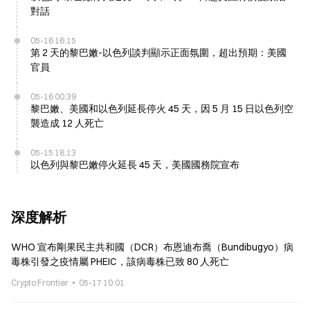
對話
05-16 16:15
第 2 天的黎巴嫩-以色列談判顯示正面氛圍，超出預期：美國
官員
05-16 00:39
黎巴嫩、美國和以色列延長停火 45 天，因 5 月 15 日以色列空
襲造成 12 人死亡
05-15 18:13
以色列與黎巴嫩停火延長 45 天，美國國務院宣布
深度解析
WHO 宣布剛果民主共和國（DCR）布恩迪布喬（Bundibugyo）病
毒株引發之疫情屬 PHEIC，該病毒株已致 80 人死亡
Crypto Frontier
05-17 10:01