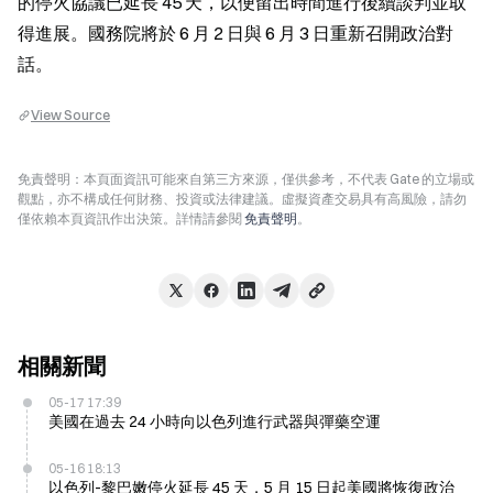
的停火協議已延長 45 天，以便留出時間進行後續談判並取
得進展。國務院將於 6 月 2 日與 6 月 3 日重新召開政治對
話。
View Source
免責聲明：本頁面資訊可能來自第三方來源，僅供參考，不代表 Gate 的立場或
觀點，亦不構成任何財務、投資或法律建議。虛擬資產交易具有高風險，請勿
僅依賴本頁資訊作出決策。詳情請參閱
免責聲明
。
相關新聞
05-17 17:39
美國在過去 24 小時向以色列進行武器與彈藥空運
05-16 18:13
以色列-黎巴嫩停火延長 45 天，5 月 15 日起美國將恢復政治